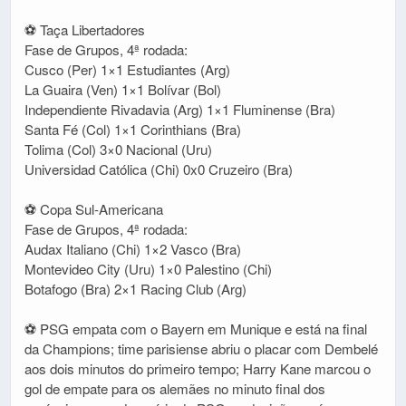
⚽ Taça Libertadores
Fase de Grupos, 4ª rodada:
Cusco (Per) 1×1 Estudiantes (Arg)
La Guaira (Ven) 1×1 Bolívar (Bol)
Independiente Rivadavia (Arg) 1×1 Fluminense (Bra)
Santa Fé (Col) 1×1 Corinthians (Bra)
Tolima (Col) 3×0 Nacional (Uru)
Universidad Católica (Chi) 0x0 Cruzeiro (Bra)
⚽ Copa Sul-Americana
Fase de Grupos, 4ª rodada:
Audax Italiano (Chi) 1×2 Vasco (Bra)
Montevideo City (Uru) 1×0 Palestino (Chi)
Botafogo (Bra) 2×1 Racing Club (Arg)
⚽ PSG empata com o Bayern em Munique e está na final
da Champions; time parisiense abriu o placar com Dembelé
aos dois minutos do primeiro tempo; Harry Kane marcou o
gol de empate para os alemães no minuto final dos