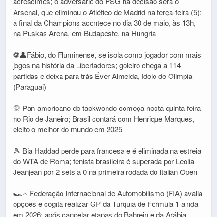
acréscimos; o adversário do PSG na decisão será o
Arsenal, que eliminou o Atlético de Madrid na terça-feira (5);
a final da Champions acontece no dia 30 de maio, às 13h,
na Puskas Arena, em Budapeste, na Hungria
⚽👤Fábio, do Fluminense, se isola como jogador com mais
jogos na história da Libertadores; goleiro chega a 114
partidas e deixa para trás Éver Almeida, ídolo do Olimpia
(Paraguai)
🥋 Pan-americano de taekwondo começa nesta quinta-feira
no Rio de Janeiro; Brasil contará com Henrique Marques,
eleito o melhor do mundo em 2025
🎾 Bia Haddad perde para francesa e é eliminada na estreia
do WTA de Roma; tenista brasileira é superada por Leolia
Jeanjean por 2 sets a 0 na primeira rodada do Italian Open
🏎‍🟀 Federação Internacional de Automobilismo (FIA) avalia
opções e cogita realizar GP da Turquia de Fórmula 1 ainda
em 2026; após cancelar etapas do Bahrein e da Arábia