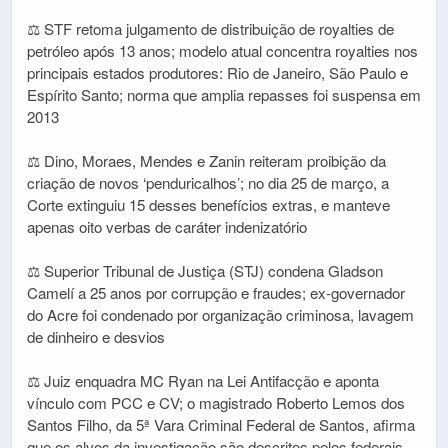
⚖️ STF retoma julgamento de distribuição de royalties de
petróleo após 13 anos; modelo atual concentra royalties nos
principais estados produtores: Rio de Janeiro, São Paulo e
Espírito Santo; norma que amplia repasses foi suspensa em
2013
⚖️ Dino, Moraes, Mendes e Zanin reiteram proibição da
criação de novos ‘penduricalhos’; no dia 25 de março, a
Corte extinguiu 15 desses benefícios extras, e manteve
apenas oito verbas de caráter indenizatório
⚖️ Superior Tribunal de Justiça (STJ) condena Gladson
Camelí a 25 anos por corrupção e fraudes; ex-governador
do Acre foi condenado por organização criminosa, lavagem
de dinheiro e desvios
⚖️ Juiz enquadra MC Ryan na Lei Antifacção e aponta
vínculo com PCC e CV; o magistrado Roberto Lemos dos
Santos Filho, da 5ª Vara Criminal Federal de Santos, afirma
que os alvos da investigação são descritos pelos federais