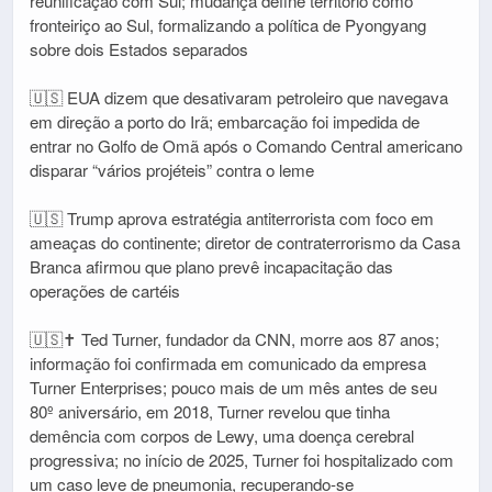
reunificação com Sul; mudança define território como
fronteiriço ao Sul, formalizando a política de Pyongyang
sobre dois Estados separados
🇺🇸 EUA dizem que desativaram petroleiro que navegava
em direção a porto do Irã; embarcação foi impedida de
entrar no Golfo de Omã após o Comando Central americano
disparar “vários projéteis” contra o leme
🇺🇸 Trump aprova estratégia antiterrorista com foco em
ameaças do continente; diretor de contraterrorismo da Casa
Branca afirmou que plano prevê incapacitação das
operações de cartéis
🇺🇸✝️ Ted Turner, fundador da CNN, morre aos 87 anos;
informação foi confirmada em comunicado da empresa
Turner Enterprises; pouco mais de um mês antes de seu
80º aniversário, em 2018, Turner revelou que tinha
demência com corpos de Lewy, uma doença cerebral
progressiva; no início de 2025, Turner foi hospitalizado com
um caso leve de pneumonia, recuperando-se