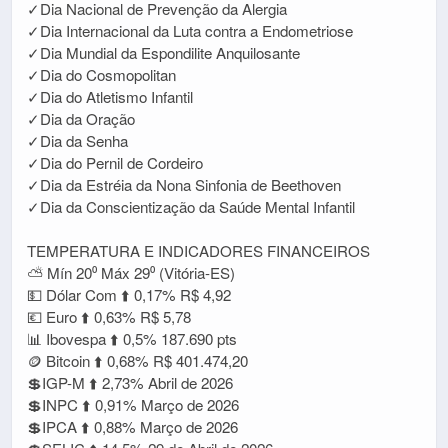
✓Dia Nacional de Prevenção da Alergia
✓Dia Internacional da Luta contra a Endometriose
✓Dia Mundial da Espondilite Anquilosante
✓Dia do Cosmopolitan
✓Dia do Atletismo Infantil
✓Dia da Oração
✓Dia da Senha
✓Dia do Pernil de Cordeiro
✓Dia da Estréia da Nona Sinfonia de Beethoven
✓Dia da Conscientização da Saúde Mental Infantil
TEMPERATURA E INDICADORES FINANCEIROS
⛅ Mín 20⁰ Máx 29⁰ (Vitória-ES)
💵 Dólar Com ⬆️ 0,17% R$ 4,92
💶 Euro ⬆️ 0,63% R$ 5,78
📊 Ibovespa ⬆️ 0,5% 187.690 pts
🪙 Bitcoin ⬆️ 0,68% R$ 401.474,20
💲IGP-M ⬆️ 2,73% Abril de 2026
💲INPC ⬆️ 0,91% Março de 2026
💲IPCA ⬆️ 0,88% Março de 2026