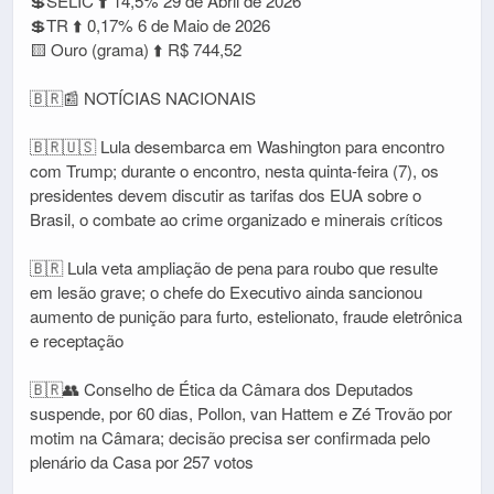
💲SELIC ⬆️ 14,5% 29 de Abril de 2026
💲TR ⬆️ 0,17% 6 de Maio de 2026
🟨 Ouro (grama) ⬆️ R$ 744,52
🇧🇷📰 NOTÍCIAS NACIONAIS
🇧🇷🇺🇸 Lula desembarca em Washington para encontro
com Trump; durante o encontro, nesta quinta-feira (7), os
presidentes devem discutir as tarifas dos EUA sobre o
Brasil, o combate ao crime organizado e minerais críticos
🇧🇷 Lula veta ampliação de pena para roubo que resulte
em lesão grave; o chefe do Executivo ainda sancionou
aumento de punição para furto, estelionato, fraude eletrônica
e receptação
🇧🇷👥 Conselho de Ética da Câmara dos Deputados
suspende, por 60 dias, Pollon, van Hattem e Zé Trovão por
motim na Câmara; decisão precisa ser confirmada pelo
plenário da Casa por 257 votos