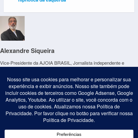
Alexandre Siqueira
Vice-Presidente da AJOIA BRASIL, Jornalista independente e
escritor. Autor dos livros "Perdeu, Mané!" e "Jornalismo: a um passo
do abismo..." ; Saiba mais:
https://livrariafactus.com.br/
Vice-
Presidente da AJOIA BRASIL, Jornalista independente e escritor.
Autor dos livros "Perdeu, Mané!" e "Jornalismo: a um passo do
abismo..." ; Saiba mais:
https://livrariafactus.com.br/
Postagem Anterior
Próxima Postagem