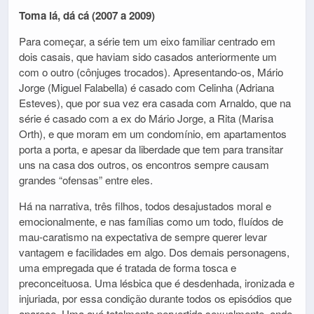
Toma lá, dá cá (2007 a 2009)
Para começar, a série tem um eixo familiar centrado em
dois casais, que haviam sido casados anteriormente um
com o outro (cônjuges trocados). Apresentando-os, Mário
Jorge (Miguel Falabella) é casado com Celinha (Adriana
Esteves), que por sua vez era casada com Arnaldo, que na
série é casado com a ex do Mário Jorge, a Rita (Marisa
Orth), e que moram em um condomínio, em apartamentos
porta a porta, e apesar da liberdade que tem para transitar
uns na casa dos outros, os encontros sempre causam
grandes “ofensas” entre eles.
Há na narrativa, três filhos, todos desajustados moral e
emocionalmente, e nas famílias como um todo, fluídos de
mau-caratismo na expectativa de sempre querer levar
vantagem e facilidades em algo. Dos demais personagens,
uma empregada que é tratada de forma tosca e
preconceituosa. Uma lésbica que é desdenhada, ironizada e
injuriada, por essa condição durante todos os episódios que
aparece. Uma avó totalmente pervertida sexualmente, onde