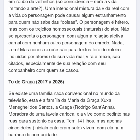
em roubo de velhinhos (só coincidência – será a vida
imitando a arte?). Uma intencional mistura da vida real com
a vida do personagem pode causar algum estranhamento
para quem não sabe das “coisas”. O personagem é hétero,
mas com os trejeitos homossexuais (naturais) do ator, Não
se apresenta o personagem com alguma relação afetiva
carnal com nenhum outro personagem do enredo. Nada,
zero! Mas cacos (expressão para textos fora do roteiro
incluídos por atores) de sua vida real, vira e mexe, são
citados, especialmente de sua relação com seu
companheiro com quem se casou.
Tô de Graça (2017 a 2026)
Se existe uma família nada convencional no mundo da
televisão, esta é a família da
Maria da Graça Xuxa
Meneghel dos Santos
, a Graça (Rodrigo Sant’Anna).
Moradora de uma favela carioca, ela vive como pedinte nas
ruas para sustento da casa. Tem 14 filhos, mas apenas
cinco deles (inicialmente eram sete) vivem com ela num
barraco da comunidade.