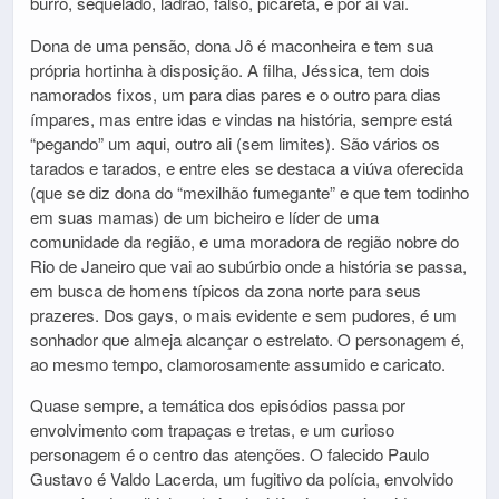
burro, sequelado, ladrão, falso, picareta, e por aí vai.
Dona de uma pensão, dona Jô é maconheira e tem sua
própria hortinha à disposição. A filha, Jéssica, tem dois
namorados fixos, um para dias pares e o outro para dias
ímpares, mas entre idas e vindas na história, sempre está
“pegando” um aqui, outro ali (sem limites). São vários os
tarados e tarados, e entre eles se destaca a viúva oferecida
(que se diz dona do “mexilhão fumegante” e que tem todinho
em suas mamas) de um bicheiro e líder de uma
comunidade da região, e uma moradora de região nobre do
Rio de Janeiro que vai ao subúrbio onde a história se passa,
em busca de homens típicos da zona norte para seus
prazeres. Dos gays, o mais evidente e sem pudores, é um
sonhador que almeja alcançar o estrelato. O personagem é,
ao mesmo tempo, clamorosamente assumido e caricato.
Quase sempre, a temática dos episódios passa por
envolvimento com trapaças e tretas, e um curioso
personagem é o centro das atenções. O falecido Paulo
Gustavo é Valdo Lacerda, um fugitivo da polícia, envolvido