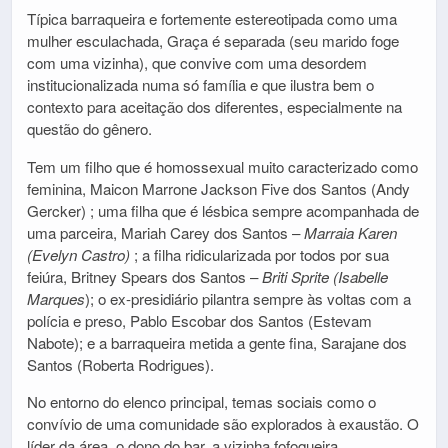
Típica barraqueira e fortemente estereotipada como uma
mulher esculachada, Graça é separada (seu marido foge
com uma vizinha), que convive com uma desordem
institucionalizada numa só família e que ilustra bem o
contexto para aceitação dos diferentes, especialmente na
questão do gênero.
Tem um filho que é homossexual muito caracterizado como
feminina,
Maicon Marrone Jackson Five dos Santos (Andy
Gercker)
; uma filha que é lésbica sempre acompanhada de
uma parceira,
Mariah Carey dos Santos –
Marraia Karen
(Evelyn Castro)
; a filha ridicularizada por todos por sua
feiúra,
Britney Spears dos Santos –
Briti Sprite (Isabelle
Marques
)
; o ex-presidiário pilantra sempre às voltas com a
polícia e preso, Pablo Escobar dos Santos (Estevam
Nabote); e a barraqueira metida a gente fina, Sarajane dos
Santos (Roberta Rodrigues).
No entorno do elenco principal, temas sociais como o
convívio de uma comunidade são explorados à exaustão. O
líder da área, o dono do bar, a vizinha fofoqueira,