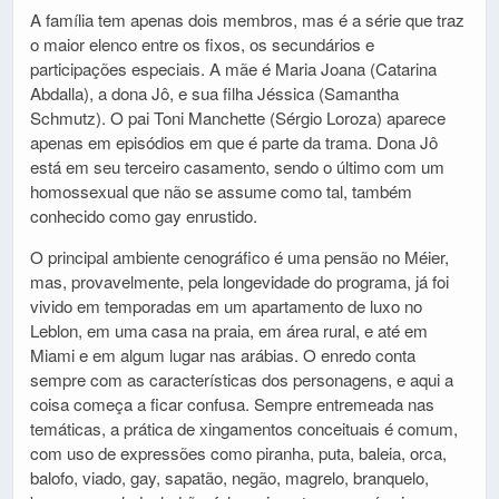
A família tem apenas dois membros, mas é a série que traz
o maior elenco entre os fixos, os secundários e
participações especiais. A mãe é Maria Joana (Catarina
Abdalla), a dona Jô, e sua filha Jéssica (Samantha
Schmutz). O pai Toni Manchette (Sérgio Loroza) aparece
apenas em episódios em que é parte da trama. Dona Jô
está em seu terceiro casamento, sendo o último com um
homossexual que não se assume como tal, também
conhecido como gay enrustido.
O principal ambiente cenográfico é uma pensão no Méier,
mas, provavelmente, pela longevidade do programa, já foi
vivido em temporadas em um apartamento de luxo no
Leblon, em uma casa na praia, em área rural, e até em
Miami e em algum lugar nas arábias. O enredo conta
sempre com as características dos personagens, e aqui a
coisa começa a ficar confusa. Sempre entremeada nas
temáticas, a prática de xingamentos conceituais é comum,
com uso de expressões como piranha, puta, baleia, orca,
balofo, viado, gay, sapatão, negão, magrelo, branquelo,