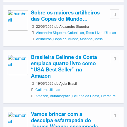
Sobre os maiores artilheiros
das Copas do Mundo…
22/06/2026
de
Alexandre Siqueira
Alexandre Siqueira
,
Colunistas
,
Tema Livre
,
Últimas
Artilheiros
,
Copa do Mundo
,
Mbappé
,
Messi
Brasileira Celinne da Costa
emplaca quarto livro como
“USA Best Seller” na
Amazon
19/06/2026
de
Ajoia Brasil
Cultura
,
Últimas
Amazon
,
Autobiografia
,
Celinne da Costa
,
Literatura
Vamos brincar com a
desculpa esfarrapada do
Jaques Wagner encampada