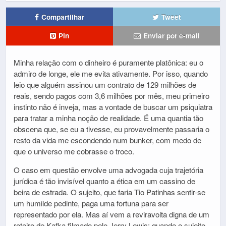
Compartilhar
Tweet
Pin
Enviar por e-mail
Minha relação com o dinheiro é puramente platônica: eu o
admiro de longe, ele me evita ativamente. Por isso, quando
leio que alguém assinou um contrato de 129 milhões de
reais, sendo pagos com 3,6 milhões por mês, meu primeiro
instinto não é inveja, mas a vontade de buscar um psiquiatra
para tratar a minha noção de realidade. É uma quantia tão
obscena que, se eu a tivesse, eu provavelmente passaria o
resto da vida me escondendo num bunker, com medo de
que o universo me cobrasse o troco.
O caso em questão envolve uma advogada cuja trajetória
jurídica é tão invisível quanto a ética em um cassino de
beira de estrada. O sujeito, que faria Tio Patinhas sentir-se
um humilde pedinte, paga uma fortuna para ser
representado por ela. Mas aí vem a reviravolta digna de um
roteiro de Kafka filmado pelo Jerry Lewis: quando o sujeito