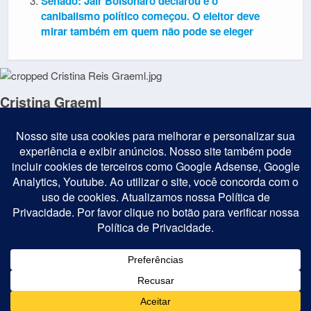
Senado: Jair Bolsonaro declarou e o
canibalismo político começou. O eleitor deve
mirar também em quem não pode se eleger
Cristina Graeml
Jornalista formada pela UFPR; 35 anos de Jornalismo, com
passagens pela reportagem de TV; atua como comentarista política.
É colunista do jornal Gazeta do Povo e comentarista do Café Com a
Gazeta do Povo.
Postagem Anterior
Próxima Postagem