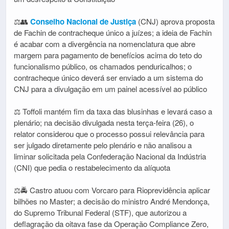
⚖️👥
Conselho Nacional de Justiça
(CNJ) aprova proposta
de Fachin de contracheque único a juízes; a ideia de Fachin
é acabar com a divergência na nomenclatura que abre
margem para pagamento de benefícios acima do teto do
funcionalismo público, os chamados penduricalhos; o
contracheque único deverá ser enviado a um sistema do
CNJ para a divulgação em um painel acessível ao público
⚖️ Toffoli mantém fim da taxa das blusinhas e levará caso a
plenário; na decisão divulgada nesta terça-feira (26), o
relator considerou que o processo possui relevância para
ser julgado diretamente pelo plenário e não analisou a
liminar solicitada pela Confederação Nacional da Indústria
(CNI) que pedia o restabelecimento da alíquota
⚖️🚔 Castro atuou com Vorcaro para Rioprevidência aplicar
bilhões no Master; a decisão do ministro André Mendonça,
do Supremo Tribunal Federal (STF), que autorizou a
deflagração da oitava fase da Operação Compliance Zero,