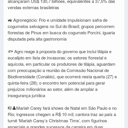
alcançaram US$ 130,7 bilhões, equivalentes a 37,5% das
vendas externas brasileiras
🚜 Agronegócio: Frio e umidade impulsionam safra de
cogumelos selvagens no Sul do Brasil; grupos percorrem
florestas de Pinus em busca do cogumelo Porcini, iguaria
disputada pela alta gastronomia
🐟 Agro reage à proposta do governo que inclui tilápia e
eucalipto em lista de invasoras; os setores florestal e
aquícola, em particular os produtores de tilápia, aguardam
com preocupação a reunião da Comissão Nacional de
Biodiversidade (Conabio), que ocorrerá nesta quarta (27) e
quinta-feira (28); o encontro tem potencial para gerar
prejuízos milionários ao setor, além de ampliar a
insegurança jurídica
🎼👤Mariah Carey fará shows de Natal em São Paulo e no
Rio; ingressos chegam a R$ 10 mil; cantora traz ao país a
turnê ‘Mariah Carey’s Christmas Time’, com figurinos
especiais e grandes sucessos da carreira em duas