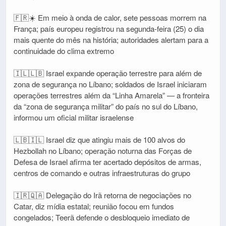
🇫🇷☀️ Em meio à onda de calor, sete pessoas morrem na
França; país europeu registrou na segunda-feira (25) o dia
mais quente do mês na história; autoridades alertam para a
continuidade do clima extremo
🇮🇱🇱🇧 Israel expande operação terrestre para além de
zona de segurança no Líbano; soldados de Israel iniciaram
operações terrestres além da “Linha Amarela” — a fronteira
da “zona de segurança militar” do país no sul do Líbano,
informou um oficial militar israelense
🇱🇧🇮🇱 Israel diz que atingiu mais de 100 alvos do
Hezbollah no Líbano; operação noturna das Forças de
Defesa de Israel afirma ter acertado depósitos de armas,
centros de comando e outras infraestruturas do grupo
🇮🇷🇶🇦 Delegação do Irã retorna de negociações no
Catar, diz mídia estatal; reunião focou em fundos
congelados; Teerã defende o desbloqueio imediato de