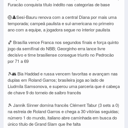
Furacão conquista título inédito nas categorias de base
🏐👤Sesi-Bauru renova com a central Diana por mais uma
temporada; campeã paulista e sul-americana no primeiro
ano com a equipe, a jogadora segue no interior paulista
🏀 Brasília vence Franca nos segundos finais e força quinto
jogo da semifinal do NBB; Georginho erra lance livre
decisivo e time brasiliense consegue triunfo no Pedrocão
por 71 a 69
🎾👥 Bia Haddad e russa vencem favoritas e avançam nas
duplas em Roland Garros; brasileira joga ao lado de
Liudmila Samsonova, e superou uma parceria que é cabeça
de chave 9 do torneio de saibro francês
🎾 Jannik Sinner domina francês Clément Tabur (3 sets a 0)
na estreia de Roland Garros e chega a 30 vitórias seguidas;
número 1 do mundo, italiano abre caminhada em busca do
único título de Grand Slam que lhe falta