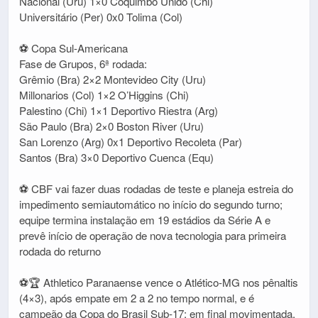
Nacional (Uru) 1×0 Coquimbo Unido (Chi)
Universitário (Per) 0x0 Tolima (Col)
⚽ Copa Sul-Americana
Fase de Grupos, 6ª rodada:
Grêmio (Bra) 2×2 Montevideo City (Uru)
Millonarios (Col) 1×2 O’Higgins (Chi)
Palestino (Chi) 1×1 Deportivo Riestra (Arg)
São Paulo (Bra) 2×0 Boston River (Uru)
San Lorenzo (Arg) 0x1 Deportivo Recoleta (Par)
Santos (Bra) 3×0 Deportivo Cuenca (Equ)
⚽ CBF vai fazer duas rodadas de teste e planeja estreia do
impedimento semiautomático no início do segundo turno;
equipe termina instalação em 19 estádios da Série A e
prevê início de operação de nova tecnologia para primeira
rodada do returno
⚽🏆 Athletico Paranaense vence o Atlético-MG nos pênaltis
(4×3), após empate em 2 a 2 no tempo normal, e é
campeão da Copa do Brasil Sub-17; em final movimentada,