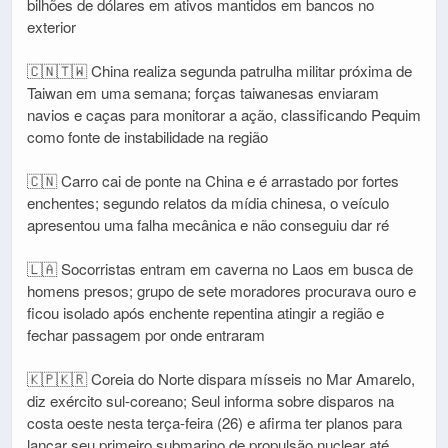
bilhões de dólares em ativos mantidos em bancos no
exterior
🇨🇳🇹🇼 China realiza segunda patrulha militar próxima de
Taiwan em uma semana; forças taiwanesas enviaram
navios e caças para monitorar a ação, classificando Pequim
como fonte de instabilidade na região
🇨🇳 Carro cai de ponte na China e é arrastado por fortes
enchentes; segundo relatos da mídia chinesa, o veículo
apresentou uma falha mecânica e não conseguiu dar ré
🇱🇦 Socorristas entram em caverna no Laos em busca de
homens presos; grupo de sete moradores procurava ouro e
ficou isolado após enchente repentina atingir a região e
fechar passagem por onde entraram
🇰🇵🇰🇷 Coreia do Norte dispara mísseis no Mar Amarelo,
diz exército sul-coreano; Seul informa sobre disparos na
costa oeste nesta terça-feira (26) e afirma ter planos para
lançar seu primeiro submarino de propulsão nuclear até