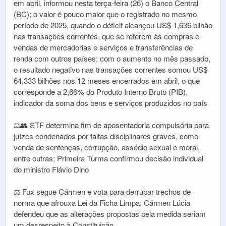
em abril, informou nesta terça-feira (26) o Banco Central
(BC); o valor é pouco maior que o registrado no mesmo
período de 2025, quando o déficit alcançou US$ 1,636 bilhão
nas transações correntes, que se referem às compras e
vendas de mercadorias e serviços e transferências de
renda com outros países; com o aumento no mês passado,
o resultado negativo nas transações correntes somou US$
64,333 bilhões nos 12 meses encerrados em abril, o que
corresponde a 2,66% do Produto Interno Bruto (PIB),
indicador da soma dos bens e serviços produzidos no país
⚖️👥 STF determina fim de aposentadoria compulsória para
juízes condenados por faltas disciplinares graves, como
venda de sentenças, corrupção, assédio sexual e moral,
entre outras; Primeira Turma confirmou decisão individual
do ministro Flávio Dino
⚖️ Fux segue Cármen e vota para derrubar trechos de
norma que afrouxa Lei da Ficha Limpa; Cármen Lúcia
defendeu que as alterações propostas pela medida seriam
um desrespeito à Constituição