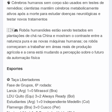
🧠 Cérebros humanos sem corpo são usados em testes de
remédios; cientistas mantêm cérebros metabolicamente
ativos após a morte para estudar doenças neurológicas e
testar novos tratamentos
🇨🇳👥 Robôs humanóides estão sendo testados em
plantações de chá na China e mostram o contraste entre a
natureza pura e as novas máquinas humanas; os robôs
começaram a trabalhar em áreas reais de produção
agrícola e a cena está mudando a percepção sobre o futuro
da automação física
Esportes
⚽ Taça Libertadores
Fase de Grupos, 6ª rodada:
Lanús (Arg) 1×0 Mirassol (Bra)
LDU Quito (Equ) 3×2 Always Ready (Bol)
Estudiantes (Arg) 1×0 Independiente Medellin (Col)
Flamengo (Bra) 3×0 Cusco (Per)