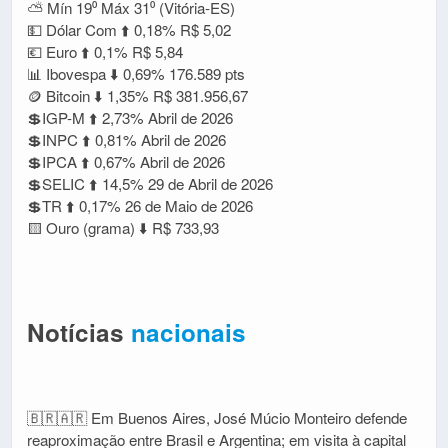
⛅ Mín 19⁰ Máx 31⁰ (Vitória-ES)
💵 Dólar Com ⬆️ 0,18% R$ 5,02
💶 Euro ⬆️ 0,1% R$ 5,84
📊 Ibovespa ⬇️ 0,69% 176.589 pts
🪙 Bitcoin ⬇️ 1,35% R$ 381.956,67
💲IGP-M ⬆️ 2,73% Abril de 2026
💲INPC ⬆️ 0,81% Abril de 2026
💲IPCA ⬆️ 0,67% Abril de 2026
💲SELIC ⬆️ 14,5% 29 de Abril de 2026
💲TR ⬆️ 0,17% 26 de Maio de 2026
🟨 Ouro (grama) ⬇️ R$ 733,93
Notícias
nacionais
🇧🇷🇦🇷 Em Buenos Aires, José Múcio Monteiro defende
reaproximação entre Brasil e Argentina; em visita à capital