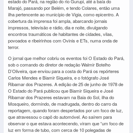
estado do Pará, na região do rio Gurupi, até a baía do
Marajó, passando por Belém, e tendo Colares, então uma
ilha pertencente ao município de Vigia, como epicentro. A
cobertura da imprensa foi ampla, abarcando jornais
impressos, televisão e rádio, dia e noite, divulgando
encontros traumáticos de habitantes de cidades, vilas,
povoados e ribeirinhos com Ovinis e ETs, numa onda de
terror.
O jornal que melhor cobriu os eventos foi O Estado do Pará,
sob o comando do diretor de redação Walmir Botelho
D’Oliveira, que enviou para a costa do Pará os repórteres
Carlos Mendes e Biamir Siqueira, e o fotógrafo José
Ribamar dos Prazeres. A edição de 25 de junho de 1978 de
O Estado do Pará publicou que Biamir Siqueira e José
Ribamar dos Prazeres estavam na Baia do Sol, ilha do
Mosqueiro, dormindo, de madrugada, dentro do carro da
reportagem, quando foram despertados por um foco de luz,
que atravessou o capô do automóvel. Ao saírem para
observar o que estava acontecendo, viram que “um foco de
luz em forma de tubo, com cerca de 10 polegadas de