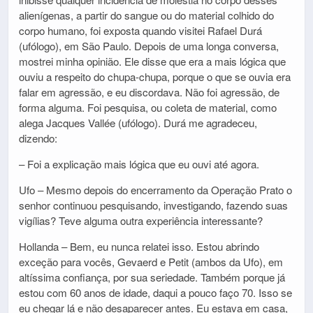
alienígenas, a partir do sangue ou do material colhido do
corpo humano, foi exposta quando visitei Rafael Durá
(ufólogo), em São Paulo. Depois de uma longa conversa,
mostrei minha opinião. Ele disse que era a mais lógica que
ouviu a respeito do chupa-chupa, porque o que se ouvia era
falar em agressão, e eu discordava. Não foi agressão, de
forma alguma. Foi pesquisa, ou coleta de material, como
alega Jacques Vallée (ufólogo). Durá me agradeceu,
dizendo:
– Foi a explicação mais lógica que eu ouvi até agora.
Ufo – Mesmo depois do encerramento da Operação Prato o
senhor continuou pesquisando, investigando, fazendo suas
vigílias? Teve alguma outra experiência interessante?
Hollanda – Bem, eu nunca relatei isso. Estou abrindo
exceção para vocês, Gevaerd e Petit (ambos da Ufo), em
altíssima confiança, por sua seriedade. Também porque já
estou com 60 anos de idade, daqui a pouco faço 70. Isso se
eu chegar lá e não desaparecer antes. Eu estava em casa,