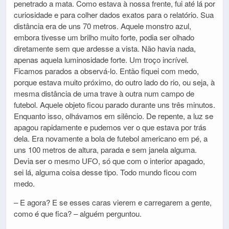
penetrado a mata. Como estava à nossa frente, fui até lá por
curiosidade e para colher dados exatos para o relatório. Sua
distância era de uns 70 metros. Aquele monstro azul,
embora tivesse um brilho muito forte, podia ser olhado
diretamente sem que ardesse a vista. Não havia nada,
apenas aquela luminosidade forte. Um troço incrível.
Ficamos parados a observá-lo. Então fiquei com medo,
porque estava muito próximo, do outro lado do rio, ou seja, à
mesma distância de uma trave à outra num campo de
futebol. Aquele objeto ficou parado durante uns três minutos.
Enquanto isso, olhávamos em silêncio. De repente, a luz se
apagou rapidamente e pudemos ver o que estava por trás
dela. Era novamente a bola de futebol americano em pé, a
uns 100 metros de altura, parada e sem janela alguma.
Devia ser o mesmo UFO, só que com o interior apagado,
sei lá, alguma coisa desse tipo. Todo mundo ficou com
medo.
– E agora? E se esses caras vierem e carregarem a gente,
como é que fica? – alguém perguntou.