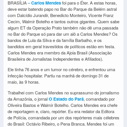
BRASÍLIA –
Carlos Mendes
foi para o Éter. A estas horas,
deve estar batendo papo no Bar do Parque da Belém astral
com Dalcídio Jurandir, Benedicto Monteiro, Vicente Franz
Cecim, Walmir Botelho e tantos outros gigantes. Quem sabe
algum ET da Operação Prato também não dê uma passada
no Bar do Parque só para dar um alô a Carlos Mendes? Os
bandos de Lula da Silva e da família Barbalho, e os
bandidos em geral travestidos de políticos estão em festa.
Carlos Mendes era membro da Ajoia Brasil (Associação
Brasileira de Jornalistas Independentes e Afiliados).
Ele tinha 76 anos e um tumor no cérebro, e enfrentou uma
infecção hospitalar. Partiu na manhã de domingo 31 de
maio, às 9 horas.
Trabalhei com Carlos Mendes no suprassumo do jornalismo
da Amazônia, o jornal
O Estado do Pará
, comandado por
Oliveira Bastos e Walmir Botelho. Carlos Mendes era chefe
de reportagem e, claro, repórter. Eu era redator da Editora
de Polícia, comandada por um dos repórteres mais célebres
do Brasil: Octávio Ribeiro, o Pena Branca. Mendes foi um