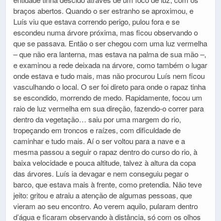
braços abertos. Quando o ser estranho se aproximou, e
Luís viu que estava correndo perigo, pulou fora e se
escondeu numa árvore próxima, mas ficou observando o
que se passava. Então o ser chegou com uma luz vermelha
– que não era lanterna, mas estava na palma de sua mão –,
e examinou a rede deixada na árvore, como também o lugar
onde estava e tudo mais, mas não procurou Luís nem ficou
vasculhando o local. O ser foi direto para onde o rapaz tinha
se escondido, morrendo de medo. Rapidamente, focou um
raio de luz vermelha em sua direção, fazendo-o correr para
dentro da vegetação… saiu por uma margem do rio,
tropeçando em troncos e raízes, com dificuldade de
caminhar e tudo mais. Aí o ser voltou para a nave e a
mesma passou a seguir o rapaz dentro do curso do rio, à
baixa velocidade e pouca altitude, talvez à altura da copa
das árvores. Luís ia devagar e nem conseguiu pegar o
barco, que estava mais à frente, como pretendia. Não teve
jeito: gritou e atraiu a atenção de algumas pessoas, que
vieram ao seu encontro. Ao verem aquilo, pularam dentro
d’água e ficaram observando à distância, só com os olhos