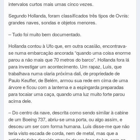
intervalos curtos mais umas cinco vezes.
Segundo Hollanda, foram classificados três tipos de Ovnis:
grandes naves, sondas e objetos menores.
– Tudo foi muito bem documentado.
Hollanda contou à Ufo que, em outra ocasião, encontrava-
se numa embarcação ancorada “quando uma coisa enorme
parou a não mais que 70 metros do barco”. Hollanda fora lá
para investigar um acontecimento. Um rapaz, Luís, que
trabalhava numa olaria próxima dali, de propriedade de
Paulo Keuffer, de Belém, armou sua rede em cima de uma
árvore e ficou com a lanterna e a espingarda preparadas
para tocaiar uma caça, quando uma luz muito forte parou
acima dele.
– Do centro da nave, descrita como sendo similar à cabine
de um Boeing 737, abriu-se uma porta, ou algo assim, e
desceu um ser com forma humana. Luís disse-me que não
teria visto escada de corda, nem de metal, mas que a
entidade tinha descido através de um foco de luz, com os