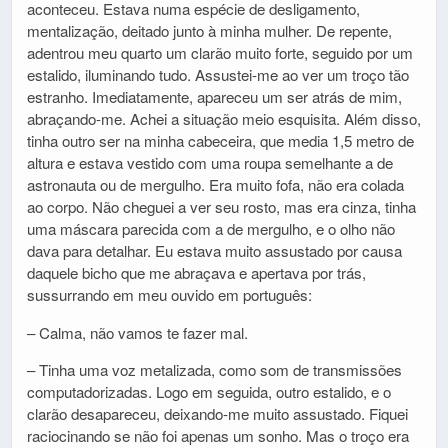
aconteceu. Estava numa espécie de desligamento,
mentalização, deitado junto à minha mulher. De repente,
adentrou meu quarto um clarão muito forte, seguido por um
estalido, iluminando tudo. Assustei-me ao ver um troço tão
estranho. Imediatamente, apareceu um ser atrás de mim,
abraçando-me. Achei a situação meio esquisita. Além disso,
tinha outro ser na minha cabeceira, que media 1,5 metro de
altura e estava vestido com uma roupa semelhante a de
astronauta ou de mergulho. Era muito fofa, não era colada
ao corpo. Não cheguei a ver seu rosto, mas era cinza, tinha
uma máscara parecida com a de mergulho, e o olho não
dava para detalhar. Eu estava muito assustado por causa
daquele bicho que me abraçava e apertava por trás,
sussurrando em meu ouvido em português:
– Calma, não vamos te fazer mal.
– Tinha uma voz metalizada, como som de transmissões
computadorizadas. Logo em seguida, outro estalido, e o
clarão desapareceu, deixando-me muito assustado. Fiquei
raciocinando se não foi apenas um sonho. Mas o troço era