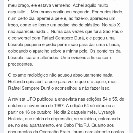
meu braço, ele estava vermelho. Achei aquilo muito
esquisito… Meu braço continuou coçando. Por curiosidade,
num certo dia, apertei a pele e, ao fazê-lo, apareceu um
troço, como se fosse um pedacinho de plástico. No raio X
não apareceu nada… Numa das vezes que fui a São Paulo
e conversei com Rafael Sempere Durá, ele pegou uma
bússola pequena e pediu permissão para dar uma olhada,
colocando o aparelho sobre a minha pele. Os ponteiros da
bússola ficaram alterados. Uma evidência física sem
precedentes.
O exame radiológico não acusou absolutamente nada.
Hollanda quis abrir a pele para ver o que era aquilo, mas
Rafael Sempere Durá o aconselhou a não fazer isso.
A revista UFO publicou a entrevista nas edições 54 e 55, de
outubro e novembro de 1997. A edição 54 só circulou a
partir de 16 de outubro. No dia 2 daquele mês, Uyrangê
Hollada, que sofria de depressão, se suicidou, enforcando-
se, no seu apartamento, em Cabo Frio/RJ. Quanto aos
documentos da Operação Prato, foram parcialmente postos