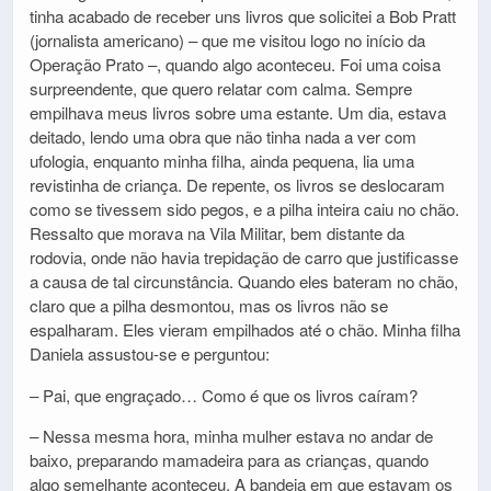
tinha acabado de receber uns livros que solicitei a Bob Pratt
(jornalista americano) – que me visitou logo no início da
Operação Prato –, quando algo aconteceu. Foi uma coisa
surpreendente, que quero relatar com calma. Sempre
empilhava meus livros sobre uma estante. Um dia, estava
deitado, lendo uma obra que não tinha nada a ver com
ufologia, enquanto minha filha, ainda pequena, lia uma
revistinha de criança. De repente, os livros se deslocaram
como se tivessem sido pegos, e a pilha inteira caiu no chão.
Ressalto que morava na Vila Militar, bem distante da
rodovia, onde não havia trepidação de carro que justificasse
a causa de tal circunstância. Quando eles bateram no chão,
claro que a pilha desmontou, mas os livros não se
espalharam. Eles vieram empilhados até o chão. Minha filha
Daniela assustou-se e perguntou:
– Pai, que engraçado… Como é que os livros caíram?
– Nessa mesma hora, minha mulher estava no andar de
baixo, preparando mamadeira para as crianças, quando
algo semelhante aconteceu. A bandeja em que estavam os