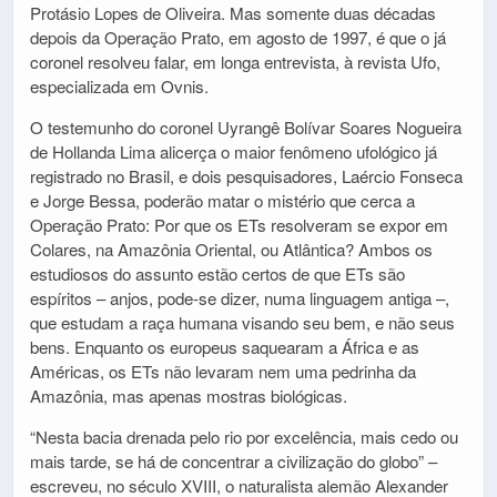
Protásio Lopes de Oliveira. Mas somente duas décadas
depois da Operação Prato, em agosto de 1997, é que o já
coronel resolveu falar, em longa entrevista, à revista Ufo,
especializada em Ovnis.
O testemunho do coronel Uyrangê Bolívar Soares Nogueira
de Hollanda Lima alicerça o maior fenômeno ufológico já
registrado no Brasil, e dois pesquisadores, Laércio Fonseca
e Jorge Bessa, poderão matar o mistério que cerca a
Operação Prato: Por que os ETs resolveram se expor em
Colares, na Amazônia Oriental, ou Atlântica? Ambos os
estudiosos do assunto estão certos de que ETs são
espíritos – anjos, pode-se dizer, numa linguagem antiga –,
que estudam a raça humana visando seu bem, e não seus
bens. Enquanto os europeus saquearam a África e as
Américas, os ETs não levaram nem uma pedrinha da
Amazônia, mas apenas mostras biológicas.
“Nesta bacia drenada pelo rio por excelência, mais cedo ou
mais tarde, se há de concentrar a civilização do globo” –
escreveu, no século XVIII, o naturalista alemão Alexander