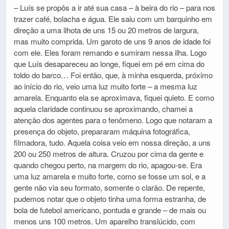
– Luís se propôs a ir até sua casa – à beira do rio – para nos
trazer café, bolacha e água. Ele saiu com um barquinho em
direção a uma ilhota de uns 15 ou 20 metros de largura,
mas muito comprida. Um garoto de uns 9 anos de idade foi
com ele. Eles foram remando e sumiram nessa ilha. Logo
que Luís desapareceu ao longe, fiquei em pé em cima do
toldo do barco… Foi então, que, à minha esquerda, próximo
ao início do rio, veio uma luz muito forte – a mesma luz
amarela. Enquanto ela se aproximava, fiquei quieto. E como
aquela claridade continuou se aproximando, chamei a
atenção dos agentes para o fenômeno. Logo que notaram a
presença do objeto, prepararam máquina fotográfica,
filmadora, tudo. Aquela coisa veio em nossa direção, a uns
200 ou 250 metros de altura. Cruzou por cima da gente e
quando chegou perto, na margem do rio, apagou-se. Era
uma luz amarela e muito forte, como se fosse um sol, e a
gente não via seu formato, somente o clarão. De repente,
pudemos notar que o objeto tinha uma forma estranha, de
bola de futebol americano, pontuda e grande – de mais ou
menos uns 100 metros. Um aparelho translúcido, com