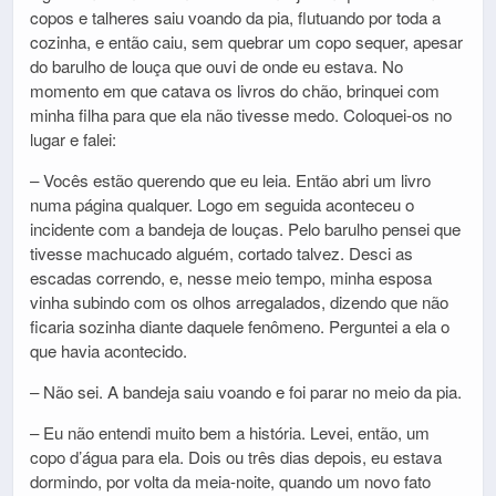
copos e talheres saiu voando da pia, flutuando por toda a
cozinha, e então caiu, sem quebrar um copo sequer, apesar
do barulho de louça que ouvi de onde eu estava. No
momento em que catava os livros do chão, brinquei com
minha filha para que ela não tivesse medo. Coloquei-os no
lugar e falei:
– Vocês estão querendo que eu leia. Então abri um livro
numa página qualquer. Logo em seguida aconteceu o
incidente com a bandeja de louças. Pelo barulho pensei que
tivesse machucado alguém, cortado talvez. Desci as
escadas correndo, e, nesse meio tempo, minha esposa
vinha subindo com os olhos arregalados, dizendo que não
ficaria sozinha diante daquele fenômeno. Perguntei a ela o
que havia acontecido.
– Não sei. A bandeja saiu voando e foi parar no meio da pia.
– Eu não entendi muito bem a história. Levei, então, um
copo d’água para ela. Dois ou três dias depois, eu estava
dormindo, por volta da meia-noite, quando um novo fato