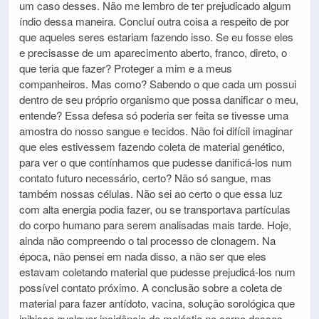
um caso desses. Não me lembro de ter prejudicado algum
índio dessa maneira. Concluí outra coisa a respeito de por
que aqueles seres estariam fazendo isso. Se eu fosse eles
e precisasse de um aparecimento aberto, franco, direto, o
que teria que fazer? Proteger a mim e a meus
companheiros. Mas como? Sabendo o que cada um possui
dentro de seu próprio organismo que possa danificar o meu,
entende? Essa defesa só poderia ser feita se tivesse uma
amostra do nosso sangue e tecidos. Não foi difícil imaginar
que eles estivessem fazendo coleta de material genético,
para ver o que contínhamos que pudesse danificá-los num
contato futuro necessário, certo? Não só sangue, mas
também nossas células. Não sei ao certo o que essa luz
com alta energia podia fazer, ou se transportava partículas
do corpo humano para serem analisadas mais tarde. Hoje,
ainda não compreendo o tal processo de clonagem. Na
época, não pensei em nada disso, a não ser que eles
estavam coletando material que pudesse prejudicá-los num
possível contato próximo. A conclusão sobre a coleta de
material para fazer antídoto, vacina, solução sorológica que
inibisse qualquer incidência de moléstia no corpo desses