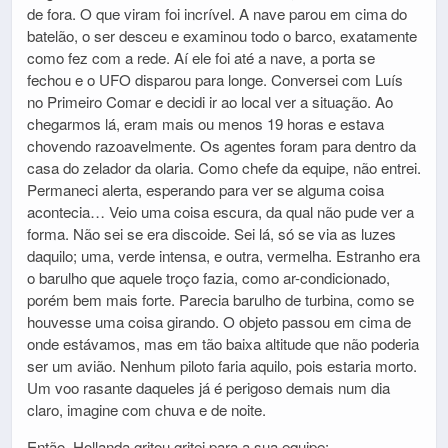
de fora. O que viram foi incrível. A nave parou em cima do
batelão, o ser desceu e examinou todo o barco, exatamente
como fez com a rede. Aí ele foi até a nave, a porta se
fechou e o UFO disparou para longe. Conversei com Luís
no Primeiro Comar e decidi ir ao local ver a situação. Ao
chegarmos lá, eram mais ou menos 19 horas e estava
chovendo razoavelmente. Os agentes foram para dentro da
casa do zelador da olaria. Como chefe da equipe, não entrei.
Permaneci alerta, esperando para ver se alguma coisa
acontecia… Veio uma coisa escura, da qual não pude ver a
forma. Não sei se era discoide. Sei lá, só se via as luzes
daquilo; uma, verde intensa, e outra, vermelha. Estranho era
o barulho que aquele troço fazia, como ar-condicionado,
porém bem mais forte. Parecia barulho de turbina, como se
houvesse uma coisa girando. O objeto passou em cima de
onde estávamos, mas em tão baixa altitude que não poderia
ser um avião. Nenhum piloto faria aquilo, pois estaria morto.
Um voo rasante daqueles já é perigoso demais num dia
claro, imagine com chuva e de noite.
Então, Hollanda gritou gritei para a sua equipe: