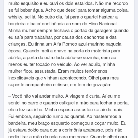
muito esquisito e eu ouvi os dois estalidos. Não me recordo
se fui beber água. Acho que desci para tomar alguma coisa,
whisky, sei lá. No outro dia, fui para o quartel hastear a
bandeira e bater continência ao som do Hino Nacional.
Minha mulher sempre fechava o portão da garagem quando
eu saía para trabalhar, por causa dos cachorros e das
crianças. Eu tinha um Alfa Romeo azul-marinho naquela
época. Quando meti a chave na porta do motorista para
abri-la, a porta do outro lado abriu-se sozinha, sem ao
menos eu ter tocado no veículo. Ao ver aquilo, minha
mulher ficou assustada. Eram muitos fenômenos
inexplicáveis que vinham acontecendo. Olhei para meu
suposto companheiro e disse, em tom de gozação:
– Você não vai andar muito. A viagem é curta. Aí eu me
sentei no carro e quando estiquei a mão para fechar a porta,
ela o fez sozinha. Minha esposa assustou-se ainda mais.
Fui embora, seguindo rumo ao quartel. Ao hastearmos a
bandeira, meu braço esquerdo começou a coçar muito. Eu
já estava doido para que a cerimônia acabasse, pois não
podia tirar a mão da pala para me coçar. Quando olhei para