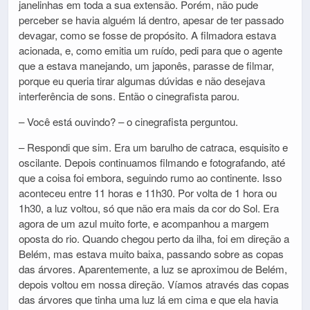
janelinhas em toda a sua extensão. Porém, não pude
perceber se havia alguém lá dentro, apesar de ter passado
devagar, como se fosse de propósito. A filmadora estava
acionada, e, como emitia um ruído, pedi para que o agente
que a estava manejando, um japonês, parasse de filmar,
porque eu queria tirar algumas dúvidas e não desejava
interferência de sons. Então o cinegrafista parou.
– Você está ouvindo? – o cinegrafista perguntou.
– Respondi que sim. Era um barulho de catraca, esquisito e
oscilante. Depois continuamos filmando e fotografando, até
que a coisa foi embora, seguindo rumo ao continente. Isso
aconteceu entre 11 horas e 11h30. Por volta de 1 hora ou
1h30, a luz voltou, só que não era mais da cor do Sol. Era
agora de um azul muito forte, e acompanhou a margem
oposta do rio. Quando chegou perto da ilha, foi em direção a
Belém, mas estava muito baixa, passando sobre as copas
das árvores. Aparentemente, a luz se aproximou de Belém,
depois voltou em nossa direção. Víamos através das copas
das árvores que tinha uma luz lá em cima e que ela havia