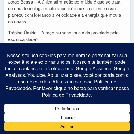
Jorge Bessa – A única afirmação permitida é que se trata
de uma tecnologia muito superior à existente em nosso
planeta, considerando a velocidade e a energia que movia
as naves.
Trópico Úmido – A raça humana teria sido projetada pela
espiritualidade?
Jorge Bessa – Segundo as informações provenientes de
centenas de obras espíritas e espiritualistas, toda a vida que
enxameia o Universo é criação de Deus, que se utiliza de
seus auxiliares – consciências cósmicas de conhecimento
e capacidade de difícil entendimento pelo ser humano no
atual nível de evolução –, os chamados Jardineiros
Cósmicos, ou Siderais, e que são responsáveis pela
realização da panspermia, ou seja, o plantio e cultura dos
Filhos de Deus, que nascem simples e ignorantes, mas
que, partindo do átomo mais simples se desenvolvem até
chegar aos chamados Tronos de Deus, no nível de arcanjos
cósmicos. Apesar de todo o planejamento cósmico, esse
processo evolutivo segue por diferentes caminhos, mas