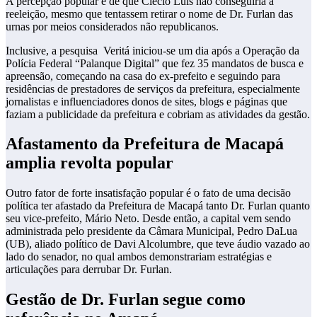
A percepção popular é de que Clécio Luís não conseguiria a
reeleição, mesmo que tentassem retirar o nome de Dr. Furlan das
urnas por meios considerados não republicanos.
Inclusive, a pesquisa Veritá iniciou-se um dia após a Operação da
Polícia Federal “Palanque Digital” que fez 35 mandatos de busca e
apreensão, começando na casa do ex-prefeito e seguindo para
residências de prestadores de serviços da prefeitura, especialmente
jornalistas e influenciadores donos de sites, blogs e páginas que
faziam a publicidade da prefeitura e cobriam as atividades da gestão.
Afastamento da Prefeitura de Macapá
amplia revolta popular
Outro fator de forte insatisfação popular é o fato de uma decisão
política ter afastado da Prefeitura de Macapá tanto Dr. Furlan quanto
seu vice-prefeito, Mário Neto. Desde então, a capital vem sendo
administrada pelo presidente da Câmara Municipal, Pedro DaLua
(UB), aliado político de Davi Alcolumbre, que teve áudio vazado ao
lado do senador, no qual ambos demonstrariam estratégias e
articulações para derrubar Dr. Furlan.
Gestão de Dr. Furlan segue como