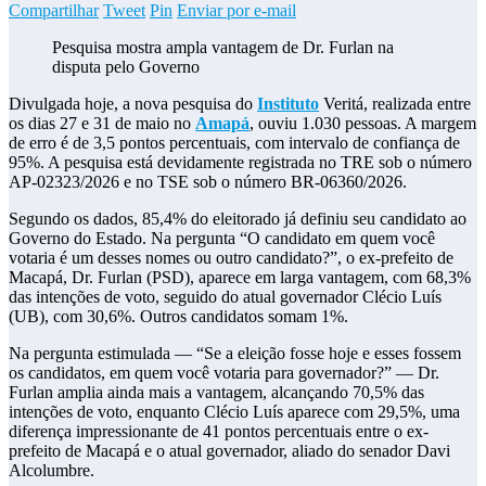
Compartilhar
Tweet
Pin
Enviar por e-mail
Pesquisa mostra ampla vantagem de Dr. Furlan na
disputa pelo Governo
Divulgada hoje, a nova pesquisa do
Instituto
Veritá, realizada entre
os dias 27 e 31 de maio no
Amapá
, ouviu 1.030 pessoas. A margem
de erro é de 3,5 pontos percentuais, com intervalo de confiança de
95%. A pesquisa está devidamente registrada no TRE sob o número
AP-02323/2026 e no TSE sob o número BR-06360/2026.
Segundo os dados, 85,4% do eleitorado já definiu seu candidato ao
Governo do Estado. Na pergunta “O candidato em quem você
votaria é um desses nomes ou outro candidato?”, o ex-prefeito de
Macapá, Dr. Furlan (PSD), aparece em larga vantagem, com 68,3%
das intenções de voto, seguido do atual governador Clécio Luís
(UB), com 30,6%. Outros candidatos somam 1%.
Na pergunta estimulada — “Se a eleição fosse hoje e esses fossem
os candidatos, em quem você votaria para governador?” — Dr.
Furlan amplia ainda mais a vantagem, alcançando 70,5% das
intenções de voto, enquanto Clécio Luís aparece com 29,5%, uma
diferença impressionante de 41 pontos percentuais entre o ex-
prefeito de Macapá e o atual governador, aliado do senador Davi
Alcolumbre.