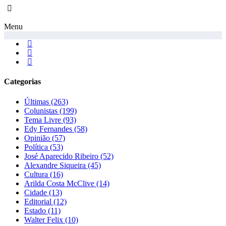
Menu
Categorias
Últimas
(263)
Colunistas
(199)
Tema Livre
(93)
Edy Fernandes
(58)
Opinião
(57)
Política
(53)
José Aparecido Ribeiro
(52)
Alexandre Siqueira
(45)
Cultura
(16)
Arilda Costa McClive
(14)
Cidade
(13)
Editorial
(12)
Estado
(11)
Walter Felix
(10)