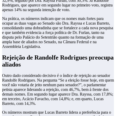
32,9%, seguido por Dra. Rayssa Furlan, com 30,5%. Já Randolfe
Rodrigues, que aparece em segundo lugar no primeiro voto, registra
apenas 14% na segunda intenção de voto.
Na prática, os números indicam que os nomes mais fortes para
ocupar as duas vagas ao Senado são Dra. Rayssa e Lucas Barreto,
consolidando uma dobradinha que se fortalece a cada nova pesquisa
e que também evidencia a força política de Dr. Furlan, tanto na
disputa pelo Palácio do Setentrião quanto na formação de uma
ampla base de aliados no Senado, na Câmara Federal e na
Assembleia Legislativa.
Rejeição de Randolfe Rodrigues preocupa
aliados
Outro dado considerado decisivo é o índice de rejeição ao senador
Randolfe Rodrigues. Na pergunta “Se a eleição fosse hoje, em quem
você não votaria de jeito nenhum para senador?”, o parlamentar
petista aparece liderando a rejeição, com 46,7%, bem à frente dos
demais nomes. Em segundo lugar aparece Dra. Rayssa, com 17,8%;
em terceiro, Acácio Favacho, com 14,8%; e, em quarto, Lucas
Barreto, com 14,3%.
Os números mostram que Lucas Barreto lidera a preferência para o