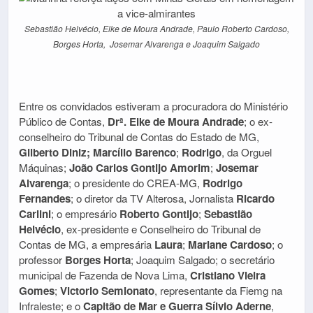
Sebastião Helvécio, Elke de Moura Andrade, Paulo Roberto Cardoso,
Borges Horta, Josemar Alvarenga e Joaquim Salgado
Entre os convidados estiveram a procuradora do Ministério
Público de Contas,
Drª. Elke de Moura Andrade
; o ex-
conselheiro do Tribunal de Contas do Estado de MG,
Gilberto Diniz; Marcílio Barenco
;
Rodrigo
, da Orguel
Máquinas;
João Carlos Gontijo Amorim
;
Josemar
Alvarenga
; o presidente do CREA-MG,
Rodrigo
Fernandes
; o diretor da TV Alterosa, Jornalista
Ricardo
Carlini
; o empresário
Roberto Gontijo
;
Sebastião
Helvécio
, ex-presidente e Conselheiro do Tribunal de
Contas de MG, a empresária
Laura
;
Mariane Cardoso
; o
professor
Borges Horta
; Joaquim Salgado; o secretário
municipal de Fazenda de Nova Lima,
Cristiano Vieira
Gomes
;
Victorio Semionato
, representante da Fiemg na
Infraleste; e o
Capitão de Mar e Guerra Sílvio Aderne
,