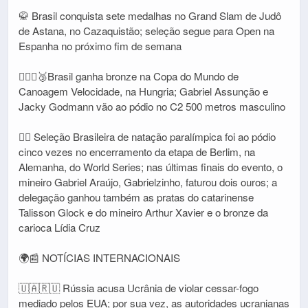
🥋 Brasil conquista sete medalhas no Grand Slam de Judô
de Astana, no Cazaquistão; seleção segue para Open na
Espanha no próximo fim de semana
🚣🏽‍♂️🥉Brasil ganha bronze na Copa do Mundo de
Canoagem Velocidade, na Hungria; Gabriel Assunção e
Jacky Godmann vão ao pódio no C2 500 metros masculino
🏊🏻 Seleção Brasileira de natação paralímpica foi ao pódio
cinco vezes no encerramento da etapa de Berlim, na
Alemanha, do World Series; nas últimas finais do evento, o
mineiro Gabriel Araújo, Gabrielzinho, faturou dois ouros; a
delegação ganhou também as pratas do catarinense
Talisson Glock e do mineiro Arthur Xavier e o bronze da
carioca Lídia Cruz
🌍📰 NOTÍCIAS INTERNACIONAIS
🇺🇦🇷🇺 Rússia acusa Ucrânia de violar cessar-fogo
mediado pelos EUA; por sua vez, as autoridades ucranianas