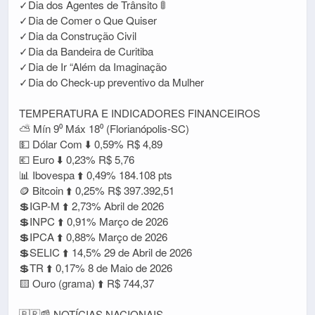
✓Dia dos Agentes de Trânsito 🚦
✓Dia de Comer o Que Quiser
✓Dia da Construção Civil
✓Dia da Bandeira de Curitiba
✓Dia de Ir “Além da Imaginação
✓Dia do Check-up preventivo da Mulher
TEMPERATURA E INDICADORES FINANCEIROS
⛅ Mín 9⁰ Máx 18⁰ (Florianópolis-SC)
💵 Dólar Com ⬇️ 0,59% R$ 4,89
💶 Euro ⬇️ 0,23% R$ 5,76
📊 Ibovespa ⬆️ 0,49% 184.108 pts
🪙 Bitcoin ⬆️ 0,25% R$ 397.392,51
💲IGP-M ⬆️ 2,73% Abril de 2026
💲INPC ⬆️ 0,91% Março de 2026
💲IPCA ⬆️ 0,88% Março de 2026
💲SELIC ⬆️ 14,5% 29 de Abril de 2026
💲TR ⬆️ 0,17% 8 de Maio de 2026
🟨 Ouro (grama) ⬆️ R$ 744,37
🇧🇷📰 NOTÍCIAS NACIONAIS