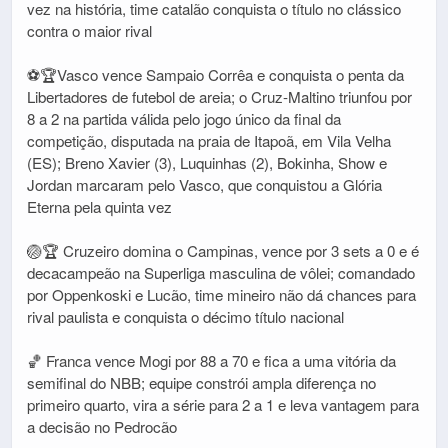
vez na história, time catalão conquista o título no clássico
contra o maior rival
⚽🏆Vasco vence Sampaio Corrêa e conquista o penta da
Libertadores de futebol de areia; o Cruz-Maltino triunfou por
8 a 2 na partida válida pelo jogo único da final da
competição, disputada na praia de Itapoã, em Vila Velha
(ES); Breno Xavier (3), Luquinhas (2), Bokinha, Show e
Jordan marcaram pelo Vasco, que conquistou a Glória
Eterna pela quinta vez
🏐🏆 Cruzeiro domina o Campinas, vence por 3 sets a 0 e é
decacampeão na Superliga masculina de vôlei; comandado
por Oppenkoski e Lucão, time mineiro não dá chances para
rival paulista e conquista o décimo título nacional
🏀 Franca vence Mogi por 88 a 70 e fica a uma vitória da
semifinal do NBB; equipe constrói ampla diferença no
primeiro quarto, vira a série para 2 a 1 e leva vantagem para
a decisão no Pedrocão