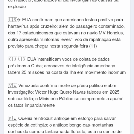
explosão
🇺🇸✈️ EUA confirmam que americano testou positivo para
hantavírus após cruzeiro; além do passageiro contaminado,
dos 17 estadunidenses que estavam no navio MV Hondius,
outro apresenta “sintomas leves”; voo de rapatriação está
previsto para chegar nesta segunda-feira (11)
🇨🇺🇺🇸 EUA intensificam voos de coleta de dados
próximos a Cuba; aeronaves de inteligência americana
fazem 25 missões na costa da ilha em movimento incomum
🇻🇪 Venezuela confirma morte de preso político e abre
investigação; Víctor Hugo Quero Navas faleceu em 2025
sob custódia; o Ministério Público se compromete a apurar
os fatos imparcialmente
🇰🇪 Quênia reintroduz antílope em esforço para salvar
espécie da extinção; o antílope bongo-das-montanhas,
conhecido como o fantasma da floresta, está no centro de