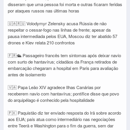
disseram que uma pessoa foi morta e outras ficaram feridas
por ataques russos nas últimas horas
🇺🇦🇷🇺 Volodymyr Zelensky acusa Rússia de não
respeitar o cessar-fogo nas linhas de frente; apesar da
pausa intermediada pelos EUA, Moscou diz ter abatido 57
drones e Kiev relata 210 confrontos
🇫🇷🛳️ Passageiro francês tem sintomas após deixar navio
com surto de hantavírus; cidadãos da França retirados de
embarcação chegaram a hospital em Paris para avaliação
antes de isolamento
🇻🇦 Papa Leão XIV agradece Ilhas Canárias por
receberem navio com hantavírus; pontífice disse que povo
do arquipélago é conhecido pela hospitalidade
🇵🇰 Paquistão diz ter enviado resposta do Irã sobre acordo
aos EUA; país atua como intermediário nas negociações
entre Teerã e Washington para o fim da guerra, sem dar