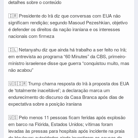
detalhes sobre o conteúdo
🇮🇷 Presidente do Irã diz que conversas com EUA não
significam rendição; segundo Masoud Pezeshkian, objetivo
é defender os direitos da nação iraniana e os interesses
nacionais com firmeza
🇮🇱 Netanyahu diz que ainda há trabalho a ser feito no Irã;
em entrevista ao programa “60 Minutes” da CBS, primeiro-
ministro israelense disse que guerra “conquistou muito, mas
não acabou”
🇺🇸🇮🇷 Trump chama resposta do Irã à proposta dos EUA
de ‘totalmente inaceitável’; a declaração marca um
endurecimento do discurso da Casa Branca após dias de
expectativa sobre a posição iraniana
🇺🇸 Pelo menos 11 pessoas ficam feridas após explosão
em barco na Flórida, Estados Unidos; vítimas foram
levadas às pressas para hospitais após incidente na praia
de Haulover; autoridades ainda investigam as causas da