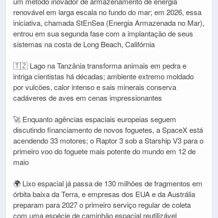
um método inovador de armazenamento de energia
renovável em larga escala no fundo do mar; em 2026, essa
iniciativa, chamada StEnSea (Energia Armazenada no Mar),
entrou em sua segunda fase com a implantação de seus
sistemas na costa de Long Beach, Califórnia
🇹🇿 Lago na Tanzânia transforma animais em pedra e
intriga cientistas há décadas; ambiente extremo moldado
por vulcões, calor intenso e sais minerais conserva
cadáveres de aves em cenas impressionantes
🚀 Enquanto agências espaciais europeias seguem
discutindo financiamento de novos foguetes, a SpaceX está
acendendo 33 motores; o Raptor 3 sob a Starship V3 para o
primeiro voo do foguete mais potente do mundo em 12 de
maio
🌍 Lixo espacial já passa de 130 milhões de fragmentos em
órbita baixa da Terra, e empresas dos EUA e da Austrália
preparam para 2027 o primeiro serviço regular de coleta
com uma espécie de caminhão espacial reutilizável