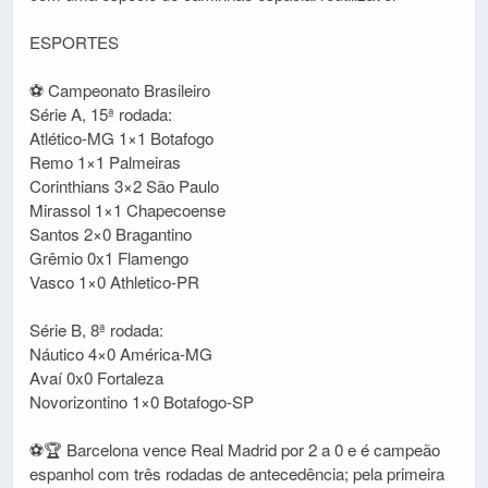
ESPORTES
⚽ Campeonato Brasileiro
Série A, 15ª rodada:
Atlético-MG 1×1 Botafogo
Remo 1×1 Palmeiras
Corinthians 3×2 São Paulo
Mirassol 1×1 Chapecoense
Santos 2×0 Bragantino
Grêmio 0x1 Flamengo
Vasco 1×0 Athletico-PR
Série B, 8ª rodada:
Náutico 4×0 América-MG
Avaí 0x0 Fortaleza
Novorizontino 1×0 Botafogo-SP
⚽🏆 Barcelona vence Real Madrid por 2 a 0 e é campeão
espanhol com três rodadas de antecedência; pela primeira