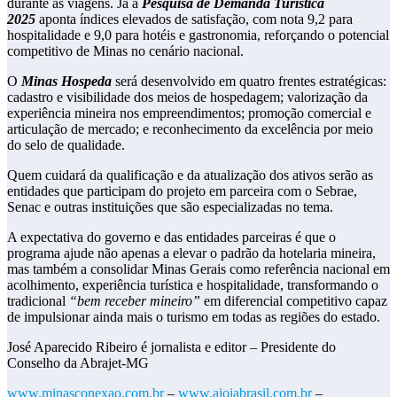
durante as viagens. Já a
Pesquisa de Demanda Turística
2025
aponta índices elevados de satisfação, com nota 9,2 para
hospitalidade e 9,0 para hotéis e gastronomia, reforçando o potencial
competitivo de Minas no cenário nacional.
O
Minas Hospeda
será desenvolvido em quatro frentes estratégicas:
cadastro e visibilidade dos meios de hospedagem; valorização da
experiência mineira nos empreendimentos; promoção comercial e
articulação de mercado; e reconhecimento da excelência por meio
do selo de qualidade.
Quem cuidará da qualificação e da atualização dos ativos serão as
entidades que participam do projeto em parceira com o Sebrae,
Senac e outras instituições que são especializadas no tema.
A expectativa do governo e das entidades parceiras é que o
programa ajude não apenas a elevar o padrão da hotelaria mineira,
mas também a consolidar Minas Gerais como referência nacional em
acolhimento, experiência turística e hospitalidade, transformando o
tradicional
“bem receber mineiro”
em diferencial competitivo capaz
de impulsionar ainda mais o turismo em todas as regiões do estado.
José Aparecido Ribeiro é jornalista e editor – Presidente do
Conselho da Abrajet-MG
www.minasconexao.com.br
–
www.ajoiabrasil.com.br
–