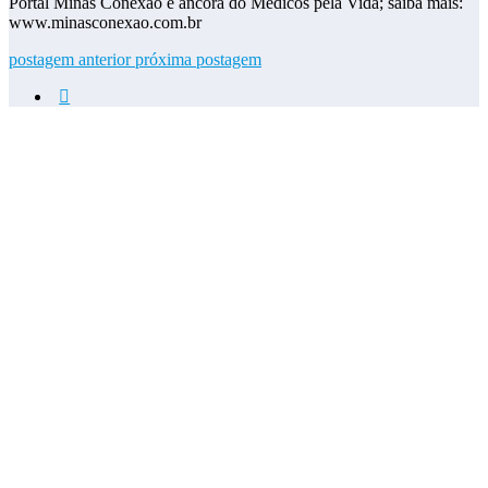
Portal Minas Conexão e âncora do Médicos pela Vida; saiba mais:
www.minasconexao.com.br
postagem anterior
próxima postagem