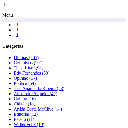
Menu
Categorias
Últimas
(265)
Colunistas
(201)
Tema Livre
(94)
Edy Fernandes
(59)
Opinião
(57)
Política
(54)
José Aparecido Ribeiro
(53)
Alexandre Siqueira
(45)
Cultura
(16)
Cidade
(14)
Arilda Costa McClive
(14)
Editorial
(12)
Estado
(11)
Walter Felix
(10)