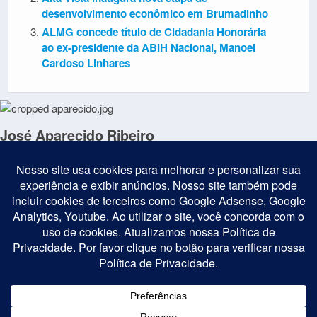
desenvolvimento econômico em Brumadinho
ALMG concede título de Cidadania Honorária
ao ex-presidente da ABIH Nacional, Manoel
Cardoso Linhares
José Aparecido Ribeiro
Jornalista, presidente da AJOIA Brasil; com formação em Filosofia,
Turismo, Marketing e Gestão de Recursos de Defesa; é editor do
Portal Minas Conexão e âncora do Médicos pela Vida; saiba mais:
www.minasconexao.com.br
Postagem Anterior
Próxima Postagem