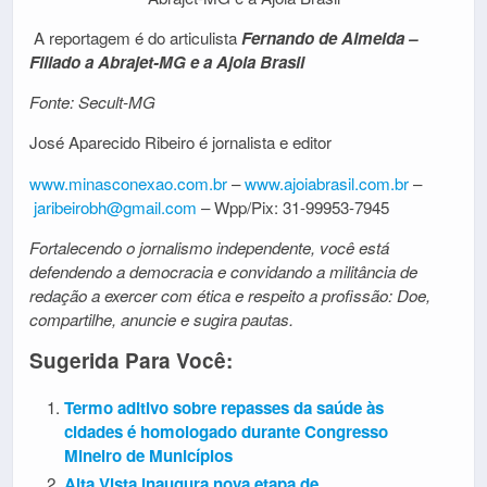
A reportagem é do articulista
Fernando de Almeida –
Filiado a Abrajet-MG e a Ajoia Brasil
Fonte: Secult-MG
José Aparecido Ribeiro é jornalista e editor
www.minasconexao.com.br
–
www.ajoiabrasil.com.br
–
jaribeirobh@gmail.com
– Wpp/Pix: 31-99953-7945
Fortalecendo o jornalismo independente, você está
defendendo a democracia e convidando a militância de
redação a exercer com ética e respeito a profissão: Doe,
compartilhe, anuncie e sugira pautas.
Sugerida Para Você:
Termo aditivo sobre repasses da saúde às
cidades é homologado durante Congresso
Mineiro de Municípios
Alta Vista inaugura nova etapa de