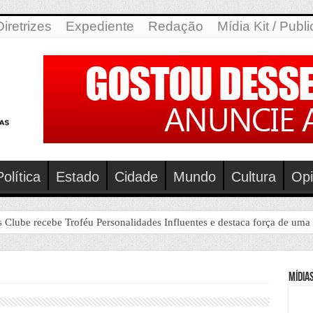
Diretrizes
Expediente
Redação
Mídia Kit / Publ
Política
Estado
Cidade
Mundo
Cultura
Opi
 Personalidades Influentes e destaca força de uma instituição que há 
Mídias