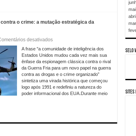
jun
mai
abri
contra o crime: a mutação estratégica da
mar
fev
em
Comentários desativados
Da
A frase “a comunidade de inteligência dos
espionagem
SELO 
Estados Unidos mudou cada vez mais sua
clássica
à
ênfase da espionagem clássica contra o rival
guerra
da Guerra Fria para um novo papel na guerra
contra
contra as drogas e o crime organizado”
o
sintetiza uma virada histórica que começou
crime:
logo após 1991 e redefiniu a natureza do
a
SITES
poder informacional dos EUA.Durante meio
mutação
estratégica
da
inteligência
norte-
americana