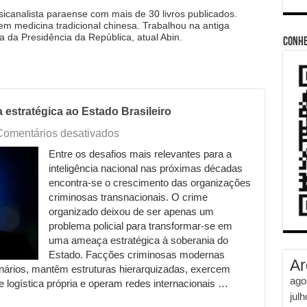
sicanalista paraense com mais de 30 livros publicados.
 medicina tradicional chinesa. Trabalhou na antiga
ia da Presidência da República, atual Abin.
Conhe
estratégica ao Estado Brasileiro
em
Comentários desativados
O
Entre os desafios mais relevantes para a
crime
inteligência nacional nas próximas décadas
organizado
como
encontra-se o crescimento das organizações
ameaça
criminosas transnacionais. O crime
estratégica
organizado deixou de ser apenas um
ao
problema policial para transformar-se em
Estado
uma ameaça estratégica à soberania do
Brasileiro
Estado. Facções criminosas modernas
Ar
nários, mantêm estruturas hierarquizadas, exercem
ago
e logística própria e operam redes internacionais …
jul