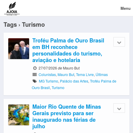
Menu
Tags › Turismo
Troféu Palma de Ouro Brasil
em BH reconhece
personalidades do turismo,
aviação e hotelaria
27/07/2026
de
Mauro But
Colunistas
,
Mauro But
,
Tema Livre
,
Últimas
MG Turismo
,
Palácio das Artes
,
Troféu Palma de
Ouro Brasil
,
Turismo
Maior Rio Quente de Minas
Gerais previsto para ser
inaugurado nas férias de
julho