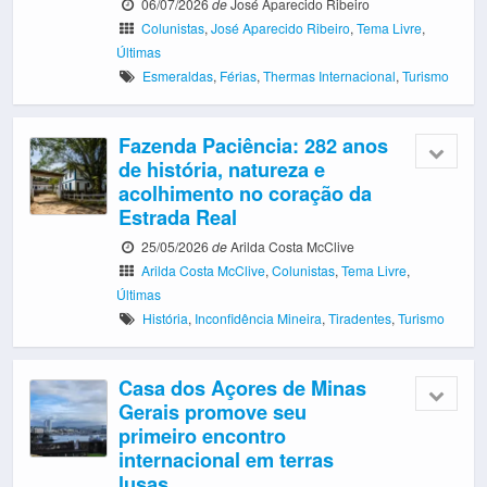
06/07/2026
de
José Aparecido Ribeiro
Colunistas
,
José Aparecido Ribeiro
,
Tema Livre
,
Últimas
Esmeraldas
,
Férias
,
Thermas Internacional
,
Turismo
Fazenda Paciência: 282 anos
de história, natureza e
acolhimento no coração da
Estrada Real
25/05/2026
de
Arilda Costa McClive
Arilda Costa McClive
,
Colunistas
,
Tema Livre
,
Últimas
História
,
Inconfidência Mineira
,
Tiradentes
,
Turismo
Casa dos Açores de Minas
Gerais promove seu
primeiro encontro
internacional em terras
lusas