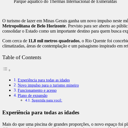
Parque aquático do Thermas Internacional de Esmeraldas
O turismo de lazer em Minas Gerais ganha um novo impulso neste m
Metropolitana de Belo Horizonte
. Previsto para ser aberto ao públi
consolidar o Estado como um importante destino para quem busca exp
Com cerca de
11,8 mil metros quadrados
, o Rio Quente foi concebi
climatizadas, áreas de contemplação e um paisagismo inspirado em refe
Table of Contents
Experiência para todas as idades
Novo impulso para o turismo mineiro
Funcionamento e acesso
Plano de expansão
Sugerida para você:
Experiência para todas as idades
Mais do que uma piscina de grandes proporções, o novo espaço foi pla