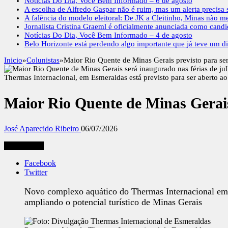
Notícias Do Dia, Você Bem Informado – 6 de agosto
A escolha de Alfredo Gaspar não é ruim, mas um alerta precisa s
A falência do modelo eleitoral: De JK a Cleitinho, Minas não m
Jornalista Cristina Graeml é oficialmente anunciada como cand
Notícias Do Dia, Você Bem Informado – 4 de agosto
Belo Horizonte está perdendo algo importante que já teve um di
Inicio
»
Colunistas
»
Maior Rio Quente de Minas Gerais previsto para ser
Thermas Internacional, em Esmeraldas está previsto para ser aberto a
Maior Rio Quente de Minas Gerais 
José Aparecido Ribeiro
06/07/2026
Compartilhe
Facebook
Twitter
Novo complexo aquático do Thermas Internacional em E
ampliando o potencial turístico de Minas Gerais