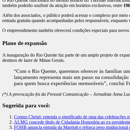
O Rio Quente funcionará no mesmo horário do Thermas Internaciona
também poderão usufruir da atração em horários exclusivos, entre
19h
Além dos associados, o público poderá acessar o complexo por meio
entrada gratuita quando acompanhadas pelos responsáveis, enquanto v
O empreendimento também oferecerá condições especiais para novos as
Plano de expansão
A inauguração do Rio Quente faz parte de um amplo projeto de expans
destinos de lazer de Minas Gerais.
“Com o Rio Quente, queremos oferecer às famílias uma
lançamento representa mais um passo na consolidação d
para quem busca experiências memoráveis”, conclui Fr
(*) A provocação foi da Pressoti Comunicação – Jornalista Anna Lu
Sugerida para você:
Corpus Christi: entenda o significado de uma das celebrações ma
ALMG concede título de Cidadania Honorária ao ex-presiden
FOHB anuncia entrada da Marriott e reforça peso institucional d