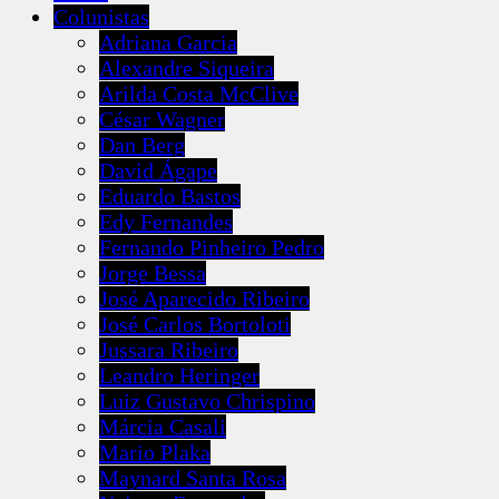
Colunistas
Adriana Garcia
Alexandre Siqueira
Arilda Costa McClive
César Wagner
Dan Berg
David Ágape
Eduardo Bastos
Edy Fernandes
Fernando Pinheiro Pedro
Jorge Bessa
José Aparecido Ribeiro
José Carlos Bortoloti
Jussara Ribeiro
Leandro Heringer
Luiz Gustavo Chrispino
Márcia Casali
Mario Plaka
Maynard Santa Rosa