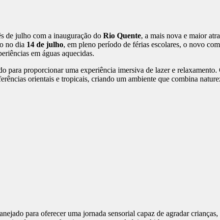
ês de julho com a inauguração do
Rio Quente
, a mais nova e maior at
co no dia
14 de julho
, em pleno período de férias escolares, o novo com
eriências em águas aquecidas.
do para proporcionar uma experiência imersiva de lazer e relaxamento.
rências orientais e tropicais, criando um ambiente que combina naturez
nejado para oferecer uma jornada sensorial capaz de agradar crianças, a