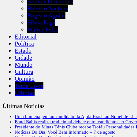
Neimar Fernandes
Roberto Santana
Rogério Aguiar
Sílvia Fagá
Walter Felix
Editorial
Política
Estado
Cidade
Mundo
Cultura
Opinião
Tema Livre
Últimas
Últimas Notícias
Uma homenagem ao candidato da Ajoia Brasil ao Nobel de Lite
Band Bahia realiza tradicional debate entre candidatos ao Gove
Presidente do Minas Tênis Clube recebe Troféu Personalidades I
Notícias Do Dia, Você Bem Informado – 7 de agosto