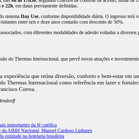
l, das
9h às 17h30
, seguindo critérios de controle de acesso, limite 
 e 22h
, em datas previamente definidas.
 do sistema
Day Use
, conforme disponibilidade diária. O ingresso terá v
isitantes entre seis e doze anos contarão com desconto de 50%.
sociados, com diferentes modalidades de adesão voltadas a diversos p
ão do Thermas Internacional, que prevê novas atrações e investimentos
 experiência que reúna diversão, conforto e bem-estar em um
o Thermas Internacional como referência em lazer e fortalec
ancisco Correa.
dendorff
is importantes da fé católica
te da ABIH Nacional, Manoel Cardoso Linhares
a entidade na hotelaria brasileira