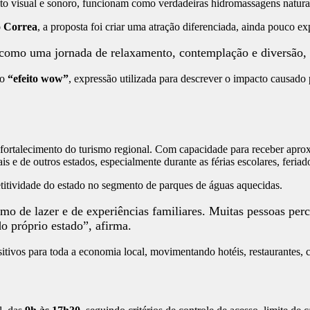
eito visual e sonoro, funcionam como verdadeiras hidromassagens natura
o Correa
, a proposta foi criar uma atração diferenciada, ainda pouco 
como uma jornada de relaxamento, contemplação e diversão, c
do
“efeito wow”
, expressão utilizada para descrever o impacto causad
 fortalecimento do turismo regional. Com capacidade para receber ap
ais e de outros estados, especialmente durante as férias escolares, feri
itividade do estado no segmento de parques de águas aquecidas.
o de lazer e de experiências familiares. Muitas pessoas per
o próprio estado”, afirma.
sitivos para toda a economia local, movimentando hotéis, restaurantes, 