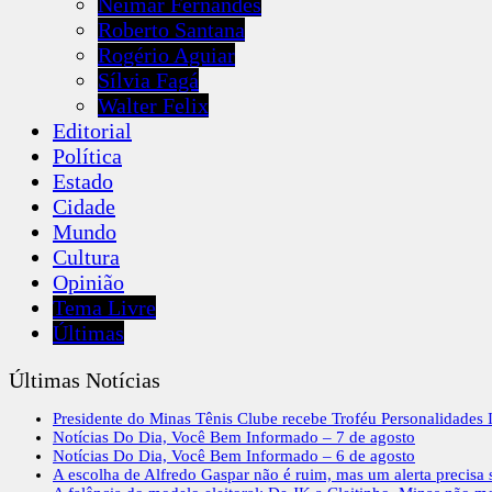
Neimar Fernandes
Roberto Santana
Rogério Aguiar
Sílvia Fagá
Walter Felix
Editorial
Política
Estado
Cidade
Mundo
Cultura
Opinião
Tema Livre
Últimas
Últimas Notícias
Presidente do Minas Tênis Clube recebe Troféu Personalidades I
Notícias Do Dia, Você Bem Informado – 7 de agosto
Notícias Do Dia, Você Bem Informado – 6 de agosto
A escolha de Alfredo Gaspar não é ruim, mas um alerta precisa s