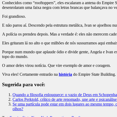
Conhecidos como “rooftoppers”, eles escalaram a antena do Empire S
desenrolaram uma faixa negra com letras brancas que balançava no v
Foi grandioso.
E não parou aí. Descendo pela estrutura metálica, Ivan se ajoelhou n
A polícia os prendeu depois. Mas a verdade é: eles não merecem ca
Eles gritaram lá no alto o que milhões de nós sussurramos aqui emb
Porque num mundo que aplaude ódio e divide gente, Angela e Ivan esc
topo do mundo.
O amor deles virou notícia. Que vire exemplo de amor e coragem.
Viva eles! Certamente entrarão na
história
do Empire State Building. 
Sugerida para você:
Quando a filosofia enlouquece: o vazio de Deus em Schopenha
Carlos Perktold, crítico de arte renomado, une arte e psicanálise
Se uma partícula pode estar em dois lugares ao mesmo tempo, 
olhos?