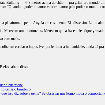
tate Building — 443 metros acima do chão — pra gritar pro mundo uma c
ento: “Quando o poder do amor vencer o amor pelo poder, o mundo con
uma plataforma e pediu Angela em casamento. Ela disse sim. Lá no alto, 
deia. Merecem um monumento. Merecem que a frase deles fique gravada
aixo com medo.
olheram escalar o impossível pra lembrar a humanidade: ainda dá pra 
E eles sabem disso.
uer e Nietzsche
 no cenário brasileiro
o que isso diz sobre a gente? Se observar um átomo muda o comportame