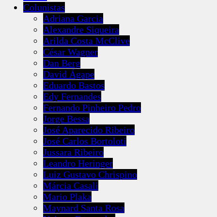
Colunistas
Adriana Garcia
Alexandre Siqueira
Arilda Costa McClive
César Wagner
Dan Berg
David Ágape
Eduardo Bastos
Edy Fernandes
Fernando Pinheiro Pedro
Jorge Bessa
José Aparecido Ribeiro
José Carlos Bortoloti
Jussara Ribeiro
Leandro Heringer
Luiz Gustavo Chrispino
Márcia Casali
Mario Plaka
Maynard Santa Rosa