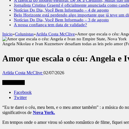
A falência do modelo eleitoral: De JK a Cleitinho, Minas não m
Jornalista Cristina Graeml é oficialmente anunciada como cand
Notícias Do Dia, Você Bem Informado – 4 de agosto
Belo Horizonte está perdendo algo importante que já teve um di
Notícias Do Dia, Você Bem Informado – 3 de agosto
A nossa confiança tem data de validade?
Inicio
»
Colunistas
»
Arilda Costa McClive
»
Amor que escala o céu: Ange
Angela Nikolau e Ivan Kuznetsov desafiam todas as leis pelo amor (Fo
Amor que escala o céu: Angela e 
Arilda Costa McClive
02/07/2026
Compartilhe
Facebook
Twitter
“Eu te darei o céu, meu bem, e o meu amor também” : a música do nosso
significativos de
Nova York.
Em tempos onde o amor virou só sonho romântico de filme, fiquei s