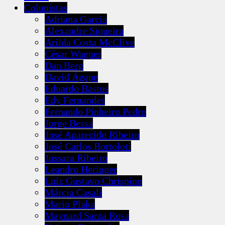
Colunistas
Adriana Garcia
Alexandre Siqueira
Arilda Costa McClive
César Wagner
Dan Berg
David Ágape
Eduardo Bastos
Edy Fernandes
Fernando Pinheiro Pedro
Jorge Bessa
José Aparecido Ribeiro
José Carlos Bortoloti
Jussara Ribeiro
Leandro Heringer
Luiz Gustavo Chrispino
Márcia Casali
Mario Plaka
Maynard Santa Rosa