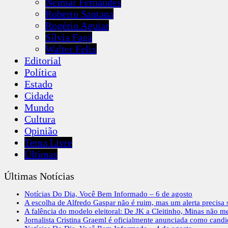
Neimar Fernandes
Roberto Santana
Rogério Aguiar
Sílvia Fagá
Walter Felix
Editorial
Política
Estado
Cidade
Mundo
Cultura
Opinião
Tema Livre
Últimas
Últimas Notícias
Notícias Do Dia, Você Bem Informado – 6 de agosto
A escolha de Alfredo Gaspar não é ruim, mas um alerta precisa s
A falência do modelo eleitoral: De JK a Cleitinho, Minas não m
Jornalista Cristina Graeml é oficialmente anunciada como cand