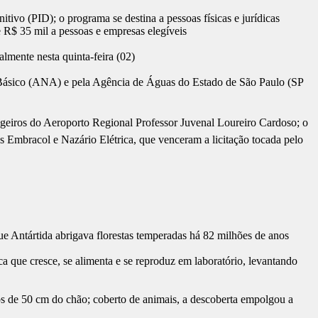
ivo (PID); o programa se destina a pessoas físicas e jurídicas
R$ 35 mil a pessoas e empresas elegíveis
lmente nesta quinta-feira (02)
o Básico (ANA) e pela Agência de Águas do Estado de São Paulo (SP
ageiros do Aeroporto Regional Professor Juvenal Loureiro Cardoso; o
s Embracol e Nazário Elétrica, que venceram a licitação tocada pelo
ue Antártida abrigava florestas temperadas há 82 milhões de anos
ica que cresce, se alimenta e se reproduz em laboratório, levantando
s de 50 cm do chão; coberto de animais, a descoberta empolgou a