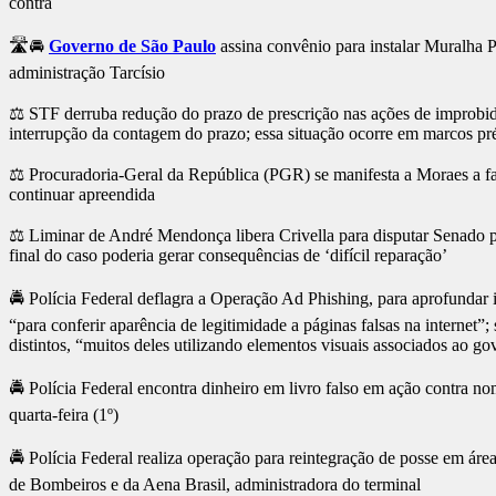
contra
🛣️🚘
Governo de São Paulo
assina convênio para instalar Muralha P
administração Tarcísio
⚖️ STF derruba redução do prazo de prescrição nas ações de improbida
interrupção da contagem do prazo; essa situação ocorre em marcos p
⚖️ Procuradoria-Geral da República (PGR) se manifesta a Moraes a f
continuar apreendida
⚖️ Liminar de André Mendonça libera Crivella para disputar Senado pel
final do caso poderia gerar consequências de ‘difícil reparação’
🚔 Polícia Federal deflagra a Operação Ad Phishing, para aprofundar i
“para conferir aparência de legitimidade a páginas falsas na internet
distintos, “muitos deles utilizando elementos visuais associados ao go
🚔 Polícia Federal encontra dinheiro em livro falso em ação contra n
quarta-feira (1º)
🚔 Polícia Federal realiza operação para reintegração de posse em ár
de Bombeiros e da Aena Brasil, administradora do terminal