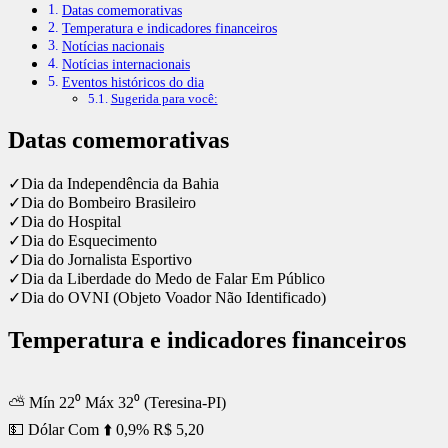
Datas comemorativas
Temperatura e indicadores financeiros
Notícias nacionais
Notícias internacionais
Eventos históricos do dia
Sugerida para você:
Datas comemorativas
✓Dia da Independência da Bahia
✓Dia do Bombeiro Brasileiro
✓Dia do Hospital
✓Dia do Esquecimento
✓Dia do Jornalista Esportivo
✓Dia da Liberdade do Medo de Falar Em Público
✓Dia do OVNI (Objeto Voador Não Identificado)
Temperatura e indicadores financeiros
⛅ Mín 22⁰ Máx 32⁰ (Teresina-PI)
💵 Dólar Com ⬆️ 0,9% R$ 5,20