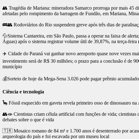
👥 Tragédia de Mariana: mineradora Samarco prorroga por mais 45 dias
afetadas pelo rompimento da barragem de Fundão, em Mariana, Minas 
🚌👥 Rodoviários do Rio suspendem greve após três dias de paralisaçã
💦Sistema Cantareira, em São Paulo, passa a operar na faixa de ale
Águas) após o sistema registrar volume útil de 39,87%, na terça-feira 
✈️ Cidade do Paraná vai ganhar novo aeroporto quase nove vezes maio
investimento será de R$ 30 milhões; o prazo para a conclusão é de 90
município
💰Sorteio de hoje da Mega-Sena 3.026 pode pagar prêmio acumulado
Ciência e tecnologia
🦕 Fóssil esquecido em gaveta revela primeiro osso de dinossauro na 
👥🧫 Cientistas criam célula artificial com funções de vida; cientista
debates sobre o que é vida
🇹🇷 Mosaico romano de 84 m² e 1.700 anos é desenterrado por acaso
arqueologia do país e foi escavada por um museu local