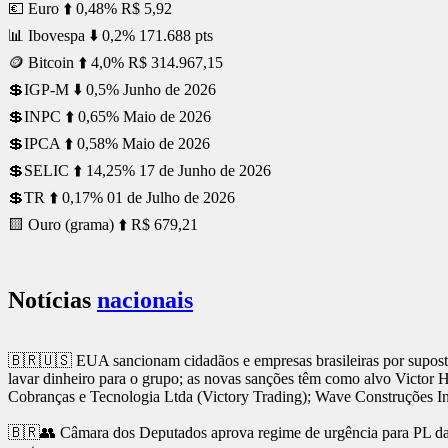
💶 Euro ⬆️ 0,48% R$ 5,92
📊 Ibovespa ⬇️ 0,2% 171.688 pts
🪙 Bitcoin ⬆️ 4,0% R$ 314.967,15
💲IGP-M ⬇️ 0,5% Junho de 2026
💲INPC ⬆️ 0,65% Maio de 2026
💲IPCA ⬆️ 0,58% Maio de 2026
💲SELIC ⬆️ 14,25% 17 de Junho de 2026
💲TR ⬆️ 0,17% 01 de Julho de 2026
🟨 Ouro (grama) ⬆️ R$ 679,21
Notícias
nacionais
🇧🇷🇺🇸 EUA sancionam cidadãos e empresas brasileiras por supost
lavar dinheiro para o grupo; as novas sanções têm como alvo Victor 
Cobranças e Tecnologia Ltda (Victory Trading); Wave Construções In
🇧🇷👥 Câmara dos Deputados aprova regime de urgência para PL da Mi