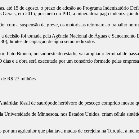
, até 15 de agosto, o prazo de adesão ao Programa Indenizatório Definit
Gerais, em 2015; por meio do PID, a mineradora paga indenização de 
o; com a suspensão da greve, os motoristas retornam ao trabalho norma
rta; a decisão foi tomada pela Agência Nacional de Águas e Saneament
(30); limites de captação de água serão reduzidos
r; Pato Branco, no sudoeste do estado, vai ampliar o terminal de pass
0 dias e a obra será executada por um consórcio formado pelas empresa
 de R$ 27 milhões
Antártida; fóssil de saurópode herbívoro de pescoço comprido mostra q
s da Universidade de Minnesota, nos Estados Unidos, criam célula sintét
 por um agricultor que plantava mudas de cerejeira na Turquia, a meno