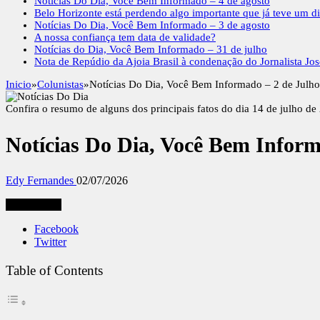
Notícias Do Dia, Você Bem Informado – 4 de agosto
Belo Horizonte está perdendo algo importante que já teve um di
Notícias Do Dia, Você Bem Informado – 3 de agosto
A nossa confiança tem data de validade?
Notícias do Dia, Você Bem Informado – 31 de julho
Nota de Repúdio da Ajoia Brasil à condenação do Jornalista Jo
Inicio
»
Colunistas
»
Notícias Do Dia, Você Bem Informado – 2 de Julho
Confira o resumo de alguns dos principais fatos do dia 14 de julho d
Notícias Do Dia, Você Bem Inform
Edy Fernandes
02/07/2026
Compartilhe
Facebook
Twitter
Table of Contents