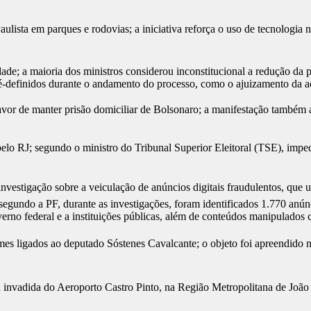
aulista em parques e rodovias; a iniciativa reforça o uso de tecnologia
de; a maioria dos ministros considerou inconstitucional a redução da p
ré-definidos durante o andamento do processo, como o ajuizamento da 
avor de manter prisão domiciliar de Bolsonaro; a manifestação também
o RJ; segundo o ministro do Tribunal Superior Eleitoral (TSE), impedir
nvestigação sobre a veiculação de anúncios digitais fraudulentos, que u
”; segundo a PF, durante as investigações, foram identificados 1.770 an
verno federal e a instituições públicas, além de conteúdos manipulados c
omes ligados ao deputado Sóstenes Cavalcante; o objeto foi apreendido
ea invadida do Aeroporto Castro Pinto, na Região Metropolitana de João