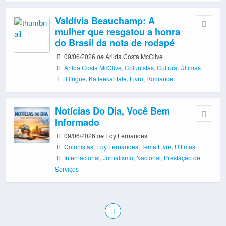
Valdívia Beauchamp: A
mulher que resgatou a honra
do Brasil da nota de rodapé
09/06/2026
de
Arilda Costa McClive
Arilda Costa McClive
,
Colunistas
,
Cultura
,
Últimas
Bilíngue
,
Kaffeekantate
,
Livro
,
Romance
Notícias Do Dia, Você Bem
Informado
09/06/2026
de
Edy Fernandes
Colunistas
,
Edy Fernandes
,
Tema Livre
,
Últimas
Internacional
,
Jornalismo
,
Nacional
,
Prestação de
Serviços