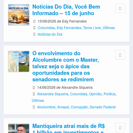
Notícias Do Dia, Você Bem
Informado – 15 de junho
15/06/2026
de
Edy Fernandes
Colunistas
,
Edy Fernandes
,
Tema Livre
,
Últimas
Notícias do Dia
O envolvimento do
Alcolumbre com o Master,
talvez seja o ápice das
oportunidades para os
senadores se redimirem
14/06/2026
de
Alexandre Siqueira
Alexandre Siqueira
,
Colunistas
,
Opinião
,
Política
,
Últimas
Alcolumbre
,
Amapá
,
Corrupção
,
Senado Federal
Mantiqueira atrai mais de R$
1 bilhão em investimentos e