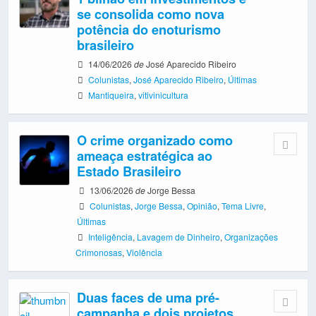
se consolida como nova
potência do enoturismo
brasileiro
14/06/2026
de
José Aparecido Ribeiro
Colunistas
,
José Aparecido Ribeiro
,
Últimas
Mantiqueira
,
vitivinicultura
O crime organizado como
ameaça estratégica ao
Estado Brasileiro
13/06/2026
de
Jorge Bessa
Colunistas
,
Jorge Bessa
,
Opinião
,
Tema Livre
,
Últimas
Inteligência
,
Lavagem de Dinheiro
,
Organizações
Crimonosas
,
Violência
Duas faces de uma pré-
campanha e dois projetos