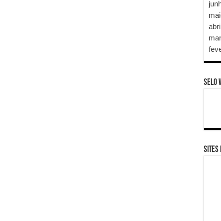
jun
mai
abri
mar
fev
SELO 
SITES