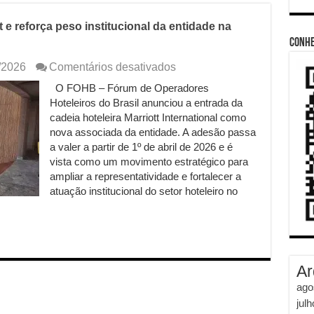
e reforça peso institucional da entidade na
Conhe
em
/2026
Comentários desativados
FOHB
O FOHB – Fórum de Operadores
anuncia
Hoteleiros do Brasil anunciou a entrada da
entrada
da
cadeia hoteleira Marriott International como
Marriott
nova associada da entidade. A adesão passa
e
a valer a partir de 1º de abril de 2026 e é
reforça
vista como um movimento estratégico para
peso
ampliar a representatividade e fortalecer a
institucional
atuação institucional do setor hoteleiro no
da
entidade
na
hotelaria
brasileira
Ar
ago
jul