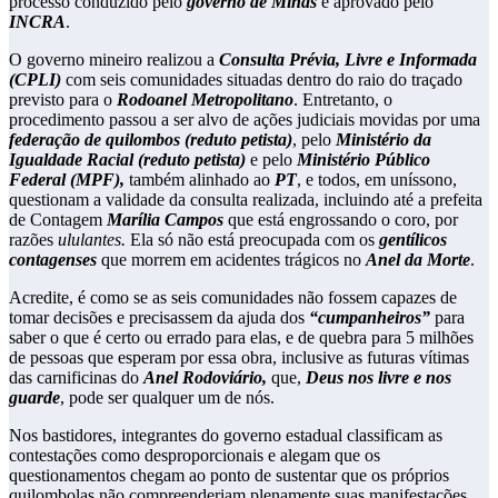
processo conduzido pelo
governo de Minas
e aprovado pelo
INCRA
.
O governo mineiro realizou a
Consulta Prévia, Livre e Informada
(CPLI)
com seis comunidades situadas dentro do raio do traçado
previsto para o
Rodoanel Metropolitano
. Entretanto, o
procedimento passou a ser alvo de ações judiciais movidas por uma
federação de quilombos (reduto petista)
, pelo
Ministério da
Igualdade Racial (reduto petista)
e pelo
Ministério Público
Federal (MPF),
também alinhado ao
PT
, e todos, em uníssono,
questionam a validade da consulta realizada, incluindo até a prefeita
de Contagem
Marília Campos
que está engrossando o coro, por
razões
ululantes.
Ela só não está preocupada com os
gentílicos
contagenses
que morrem em acidentes trágicos no
Anel da Morte
.
Acredite, é como se as seis comunidades não fossem capazes de
tomar decisões e precisassem da ajuda dos
“cumpanheiros”
para
saber o que é certo ou errado para elas, e de quebra para 5 milhões
de pessoas que esperam por essa obra, inclusive as futuras vítimas
das carnificinas do
Anel Rodoviário,
que,
Deus nos livre e nos
guarde
, pode ser qualquer um de nós.
Nos bastidores, integrantes do governo estadual classificam as
contestações como desproporcionais e alegam que os
questionamentos chegam ao ponto de sustentar que os próprios
quilombolas não compreenderiam plenamente suas manifestações