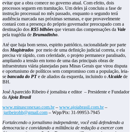
evitar que a obra comece no governo atual. Com efeito, dois
processos seguem em tramitação. Um deles já concluiu a fase de
instrução processual no mês passado, enquanto o segundo terá
audiência marcada nas próximas semanas, e que provavelmente
contará com a presença do próprio governador preocupado com a
destinação dos
R$5 bilhões
que vieram das compensações da
Vale
pela tragédia de
Brumadinho
.
Até que haja bom senso, espirito patriótico, racionalidade por parte
dos
Magistrados
por meio de uma definição judicial correta, e ela
precisa vir rápido, com celeridade, o projeto permanece paralisado,
ampliando a tensão em torno de uma das principais obras de
infraestrutura viária planejadas para Minas Gerais que virou disputa
e oportunismo de políticos sem compromisso com a população, leia-
se
bancada do PT
e de aliados da esquerda, incluindo o
Alcaide
de
BH.
José Aparecido Ribeiro é jornalista e editor – Presidente e Fundador
da
Ajoia Brasil
www.minasconexao.com.br
–
www.ajoiabrasil.com.br
–
jaribeirobh@gmail.com
– Wpp/Pix: 31-99953-7945
Fortalecendo o jornalismo independente, você está defendendo a
democracia e convidando a militância de redação a exercer com