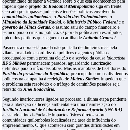
oportunidade de saber a verdade sobre o que está acontecendo para
impedir que o projeto do
Rodoanel Metropolitano
siga em frente:
Cercado por impasses judiciais e tensões políticas envolvendo
comunidades quilombolas
, o
Partido dos Trabalhadores
, o
Ministério da Igualdade Racial
, o
Ministério Público Federal
e o
governo de Minas Gerais
, o assunto saiu do campo financeiro e
técnico para o cinismo político. O pior da política sem escrúpulos,
típico dos partidos que seguem a cartilha de
Antônio Gramsci
.
Pasmem, a obra está parada não por falta de dinheiro, mas pela
vilania, maldade e sordidez de políticos e agentes públicos
preocupados com a próxima eleição e a serviço da causa
lulopetista
.
R$ 5 bilhões
permanecem parados, aguardando autorização
definitiva para o início das obras. Mas as manobras de bastidores do
Partido do presidente da República
, preocupado com os dividendos
políticos na campanha à reeleição de
Mateus Simões,
impedem que
o problema seja resolvido e o tráfego de caminhões pesados seja
retirado do
Anel Rodoviário.
Segundo interlocutores ligados ao processo, a última etapa pendente
para a liberação da licença ambiental era uma manifestação do
Instituto Nacional de Colonização e Reforma Agrária (INCRA)
atestando a inexistência de impactos físicos diretos sobre
comunidades quilombolas localizadas na área de influência do
empreendimento. O que aconteceu sem grandes dificuldades em