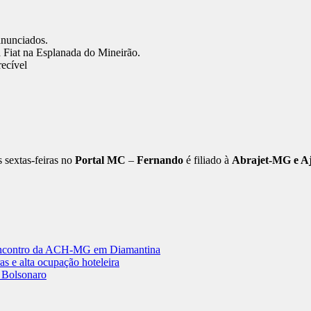
anunciados.
a Fiat na Esplanada do Mineirão.
ecível
 sextas-feiras no
Portal MC
–
Fernando
é filiado à
Abrajet-MG e Ajo
 encontro da ACH-MG em Diamantina
 e alta ocupação hoteleira
r Bolsonaro