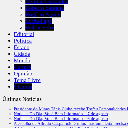
Neimar Fernandes
Roberto Santana
Rogério Aguiar
Sílvia Fagá
Walter Felix
Editorial
Política
Estado
Cidade
Mundo
Cultura
Opinião
Tema Livre
Últimas
Últimas Notícias
Presidente do Minas Tênis Clube recebe Troféu Personalidades I
Notícias Do Dia, Você Bem Informado – 7 de agosto
Notícias Do Dia, Você Bem Informado – 6 de agosto
A escolha de Alfredo Gaspar não é ruim, mas um alerta precisa s