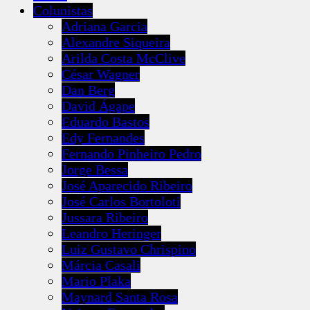
Colunistas
Adriana Garcia
Alexandre Siqueira
Arilda Costa McClive
César Wagner
Dan Berg
David Ágape
Eduardo Bastos
Edy Fernandes
Fernando Pinheiro Pedro
Jorge Bessa
José Aparecido Ribeiro
José Carlos Bortoloti
Jussara Ribeiro
Leandro Heringer
Luiz Gustavo Chrispino
Márcia Casali
Mario Plaka
Maynard Santa Rosa