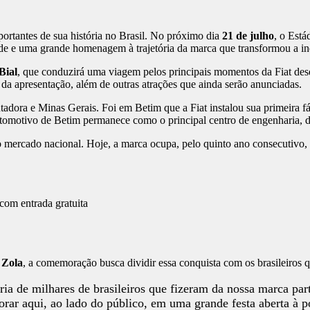
ortantes de sua história no Brasil. No próximo dia
21 de julho
, o Está
dade e uma grande homenagem à trajetória da marca que transformou a ind
Bial
, que conduzirá uma viagem pelos principais momentos da Fiat desd
 da apresentação, além de outras atrações que ainda serão anunciadas.
tadora e Minas Gerais. Foi em Betim que a Fiat instalou sua primeira fá
utomotivo de Betim permanece como o principal centro de engenharia, d
 mercado nacional. Hoje, a marca ocupa, pelo quinto ano consecutivo, a
 Zola
, a comemoração busca dividir essa conquista com os brasileiros q
ria de milhares de brasileiros que fizeram da nossa marca pa
orar aqui, ao lado do público, em uma grande festa aberta à p