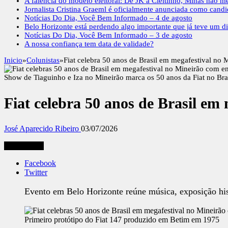
A falência do modelo eleitoral: De JK a Cleitinho, Minas não m
Jornalista Cristina Graeml é oficialmente anunciada como cand
Notícias Do Dia, Você Bem Informado – 4 de agosto
Belo Horizonte está perdendo algo importante que já teve um di
Notícias Do Dia, Você Bem Informado – 3 de agosto
A nossa confiança tem data de validade?
Inicio
»
Colunistas
»
Fiat celebra 50 anos de Brasil em megafestival no 
Show de Tiaguinho e Iza no Mineirão marca os 50 anos da Fiat no Brasi
Fiat celebra 50 anos de Brasil em
José Aparecido Ribeiro
03/07/2026
Compartilhe
Facebook
Twitter
Evento em Belo Horizonte reúne música, exposição his
Primeiro protótipo do Fiat 147 produzido em Betim em 1975