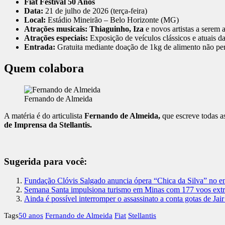
Fiat Festival 50 Anos
Data:
21 de julho de 2026 (terça-feira)
Local:
Estádio Mineirão – Belo Horizonte (MG)
Atrações musicais:
Thiaguinho, Iza
e novos artistas a serem 
Atrações especiais:
Exposição de veículos clássicos e atuais d
Entrada:
Gratuita mediante doação de 1kg de alimento não per
Quem colabora
Fernando de Almeida
A matéria é do articulista
Fernando de Almeida,
que escreve todas as
de Imprensa da Stellantis.
Sugerida para você:
Fundação Clóvis Salgado anuncia ópera “Chica da Silva” no
Semana Santa impulsiona turismo em Minas com 177 voos extras
Ainda é possível interromper o assassinato a conta gotas de Jai
Tags
50 anos
Fernando de Almeida
Fiat
Stellantis