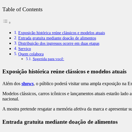
Table of Contents
Exposição histórica reúne clássicos e modelos atuais
Entrada gratuita mediante doação de alimentos
Distribuição dos ingressos ocorre em duas etapas
Serviço
Quem colabora
Sugerida para você:
Exposição histórica reúne clássicos e modelos atuais
Além dos
shows
, o público poderá visitar uma ampla exposição na Es
Modelos clássicos, carros icônicos e lançamentos atuais estarão lado a
nacional.
A mostra pretende resgatar a memória afetiva da marca e apresentar su
Entrada gratuita mediante doação de alimentos