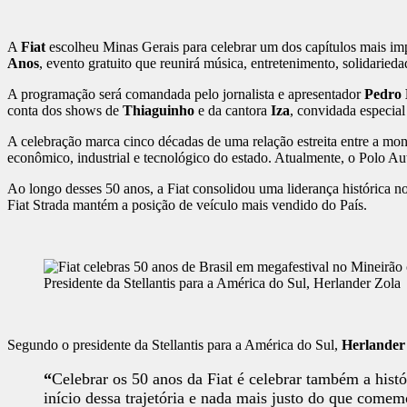
A
Fiat
escolheu Minas Gerais para celebrar um dos capítulos mais imp
Anos
, evento gratuito que reunirá música, entretenimento, solidarie
A programação será comandada pelo jornalista e apresentador
Pedro 
conta dos shows de
Thiaguinho
e da cantora
Iza
, convidada especial
A celebração marca cinco décadas de uma relação estreita entre a mon
econômico, industrial e tecnológico do estado. Atualmente, o Polo A
Ao longo desses 50 anos, a Fiat consolidou uma liderança histórica no
Fiat Strada mantém a posição de veículo mais vendido do País.
Presidente da Stellantis para a América do Sul, Herlander Zola
Segundo o presidente da Stellantis para a América do Sul,
Herlander
“
Celebrar os 50 anos da Fiat é celebrar também a histó
início dessa trajetória e nada mais justo do que comem