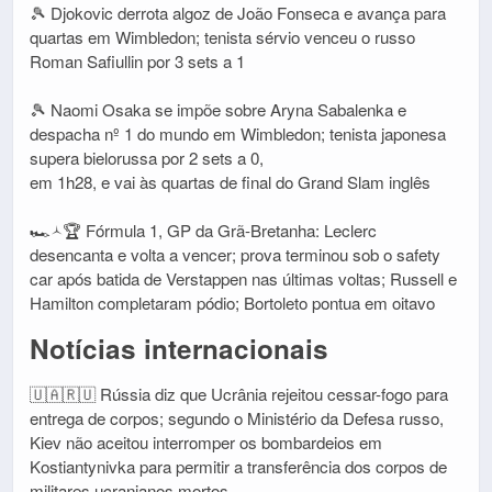
🎾 Djokovic derrota algoz de João Fonseca e avança para
quartas em Wimbledon; tenista sérvio venceu o russo
Roman Safiullin por 3 sets a 1
🎾 Naomi Osaka se impõe sobre Aryna Sabalenka e
despacha nº 1 do mundo em Wimbledon; tenista japonesa
supera bielorussa por 2 sets a 0,
em 1h28, e vai às quartas de final do Grand Slam inglês
🏎‍🟀🏆 Fórmula 1, GP da Grã-Bretanha: Leclerc
desencanta e volta a vencer; prova terminou sob o safety
car após batida de Verstappen nas últimas voltas; Russell e
Hamilton completaram pódio; Bortoleto pontua em oitavo
Notícias internacionais
🇺🇦🇷🇺 Rússia diz que Ucrânia rejeitou cessar-fogo para
entrega de corpos; segundo o Ministério da Defesa russo,
Kiev não aceitou interromper os bombardeios em
Kostiantynivka para permitir a transferência dos corpos de
militares ucranianos mortos