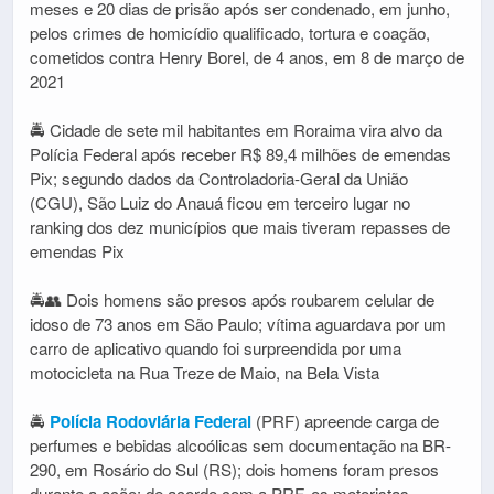
meses e 20 dias de prisão após ser condenado, em junho,
pelos crimes de homicídio qualificado, tortura e coação,
cometidos contra Henry Borel, de 4 anos, em 8 de março de
2021
🚔 Cidade de sete mil habitantes em Roraima vira alvo da
Polícia Federal após receber R$ 89,4 milhões de emendas
Pix; segundo dados da Controladoria-Geral da União
(CGU), São Luiz do Anauá ficou em terceiro lugar no
ranking dos dez municípios que mais tiveram repasses de
emendas Pix
🚔👥 Dois homens são presos após roubarem celular de
idoso de 73 anos em São Paulo; vítima aguardava por um
carro de aplicativo quando foi surpreendida por uma
motocicleta na Rua Treze de Maio, na Bela Vista
🚔
Polícia Rodoviária Federal
(PRF) apreende carga de
perfumes e bebidas alcoólicas sem documentação na BR-
290, em Rosário do Sul (RS); dois homens foram presos
durante a ação; de acordo com a PRF, os motoristas