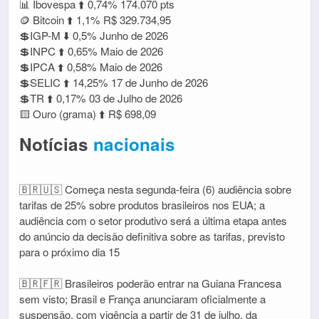
📊 Ibovespa ⬆️ 0,74% 174.070 pts
🪙 Bitcoin ⬆️ 1,1% R$ 329.734,95
💲IGP-M ⬇️ 0,5% Junho de 2026
💲INPC ⬆️ 0,65% Maio de 2026
💲IPCA ⬆️ 0,58% Maio de 2026
💲SELIC ⬆️ 14,25% 17 de Junho de 2026
💲TR ⬆️ 0,17% 03 de Julho de 2026
🟨 Ouro (grama) ⬆️ R$ 698,09
Notícias
nacionais
🇧🇷🇺🇸 Começa nesta segunda-feira (6) audiência sobre
tarifas de 25% sobre produtos brasileiros nos EUA; a
audiência com o setor produtivo será a última etapa antes
do anúncio da decisão definitiva sobre as tarifas, previsto
para o próximo dia 15
🇧🇷🇫🇷 Brasileiros poderão entrar na Guiana Francesa
sem visto; Brasil e França anunciaram oficialmente a
suspensão, com vigência a partir de 31 de julho, da