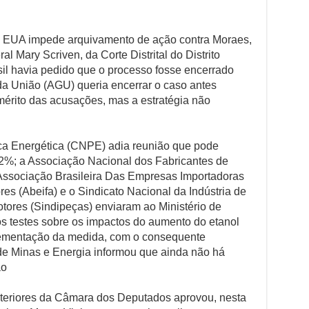
s EUA impede arquivamento de ação contra Moraes,
al Mary Scriven, da Corte Distrital do Distrito
sil havia pedido que o processo fosse encerrado
a União (AGU) queria encerrar o caso antes
érito das acusações, mas a estratégia não
ca Energética (CNPE) adia reunião que pode
32%; a Associação Nacional dos Fabricantes de
 Associação Brasileira Das Empresas Importadoras
es (Abeifa) e o Sindicato Nacional da Indústria de
ores (Sindipeças) enviaram ao Ministério de
s testes sobre os impactos do aumento do etanol
lementação da medida, com o consequente
de Minas e Energia informou que ainda não há
ão
teriores da Câmara dos Deputados aprovou, nesta