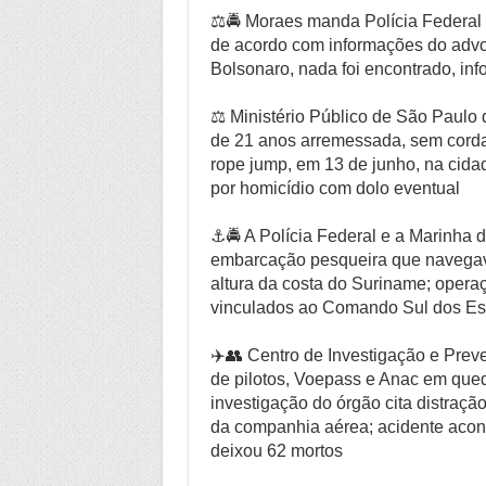
⚖️🚔 Moraes manda Polícia Federal 
de acordo com informações do advo
Bolsonaro, nada foi encontrado, in
⚖️ Ministério Público de São Paulo
de 21 anos arremessada, sem corda
rope jump, em 13 de junho, na cida
por homicídio com dolo eventual
⚓🚔 A Polícia Federal e a Marinha 
embarcação pesqueira que navegava
altura da costa do Suriname; opera
vinculados ao Comando Sul dos Es
✈️👥 Centro de Investigação e Prev
de pilotos, Voepass e Anac em queda
investigação do órgão cita distração
da companhia aérea; acidente acon
deixou 62 mortos