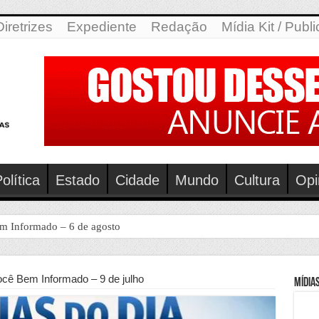
Diretrizes
Expediente
Redação
Mídia Kit / Publ
olítica
Estado
Cidade
Mundo
Cultura
Opi
em Informado – 6 de agosto
ocê Bem Informado – 9 de julho
Mídias