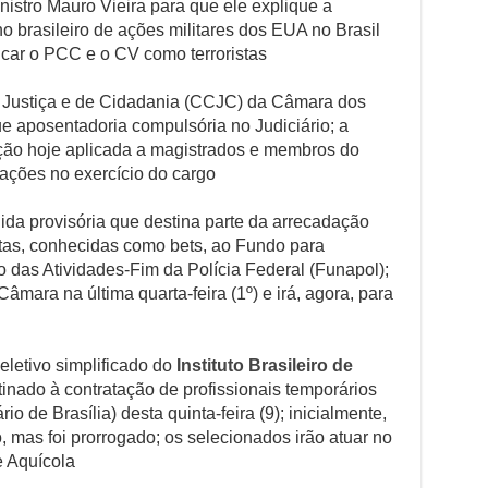
inistro Mauro Vieira para que ele explique a
o brasileiro de ações militares dos EUA no Brasil
icar o PCC e o CV como terroristas
 Justiça e de Cidadania (CCJC) da Câmara dos
e aposentadoria compulsória no Judiciário; a
ção hoje aplicada a magistrados e membros do
rações no exercício do cargo
da provisória que destina parte da arrecadação
tas, conhecidas como bets, ao Fundo para
das Atividades-Fim da Polícia Federal (Funapol);
Câmara na última quarta-feira (1º) e irá, agora, para
eletivo simplificado do
Instituto Brasileiro de
inado à contratação de profissionais temporários
io de Brasília) desta quinta-feira (9); inicialmente,
o, mas foi prorrogado; os selecionados irão atuar no
e Aquícola