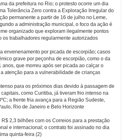
a da prefeitura no Rio; o protesto ocorre um dia
ma Tolerância Zero contra a Exploração Irregular do
ção permanente a partir de 16 de julho no Leme,
undo a administração municipal, o foco da ação é
crime organizado que exploram ilegalmente pontos
o os trabalhadores regularmente autorizados
 a envenenamento por picada de escorpião; casos
êmico grave por peçonha de escorpião, como o da
 anos, que morreu após ser picada ao calçar o
 a atenção para a vulnerabilidade de crianças
 intenso para os próximos dias devido à passagem de
capitais, como Curitiba, já tiveram frio intenso na
C; a frente fria avança para a Região Sudeste,
lo, Rio de Janeiro e Belo Horizonte
e R$ 2,3 bilhões com os Correios para a prestação
al e internacional; o contrato foi assinado no dia
ima quinta-feira (2)