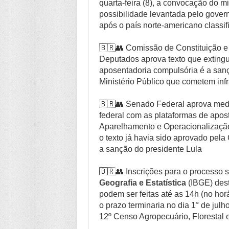
quarta-feira (8), a convocação do m
possibilidade levantada pelo govern
após o país norte-americano classif
🇧🇷👥 Comissão de Constituição e
Deputados aprova texto que extingu
aposentadoria compulsória é a san
Ministério Público que cometem inf
🇧🇷👥 Senado Federal aprova medi
federal com as plataformas de apos
Aparelhamento e Operacionalização 
o texto já havia sido aprovado pela 
a sanção do presidente Lula
🇧🇷👥 Inscrições para o processo s
Geografia e Estatística
(IBGE) dest
podem ser feitas até as 14h (no horár
o prazo terminaria no dia 1° de julh
12º Censo Agropecuário, Florestal 