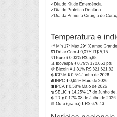
✓Dia do Kit de Emergência
✓Dia do Protético Dentário
✓Dia da Primeira Cirurgia de Cor
Temperatura e indi
⛅ Mín 17⁰ Máx 29⁰ (Campo Grand
💵 Dólar Com ⬇️ 0,07% R$ 5,15
💶 Euro ⬆️ 0,03% R$ 5,88
📊 Ibovespa ⬇️ 0,79% 170.653 pts
🪙 Bitcoin ⬇️ 1,81% R$ 321.621,82
💲IGP-M ⬇️ 0,5% Junho de 2026
💲INPC ⬆️ 0,65% Maio de 2026
💲IPCA ⬆️ 0,58% Maio de 2026
💲SELIC ⬆️ 14,25% 17 de Junho de
💲TR ⬆️ 0,17% 08 de Julho de 2026
🟨 Ouro (grama) ⬇️ R$ 676,43
Notícias
nacionais