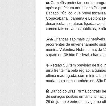
👥 Camelôs protestam contra program
após a prefeitura anunciar o Progra
Espaço Público, que prevê fiscaliza
Copacabana, Ipanema e Leblon; seg
desarticular estruturas ligadas ao 
comerciais em áreas públicas, e nã
🦂👤Crianças são mais vulneráveis
recorrentes de envenenamento sist
menina Valentina Nobre Lima, de 11
sapato no Distrito Federal, chamam
❄️ Região Sul tem previsão de frio
uma frente fria pela região; algumas 
última madrugada, com mínima de 3º
mudando o clima também em São Pau
🏦 Banco do Brasil firma contrato d
de serviços postais em âmbito nacion
26 de junho e entrou em vigor na últ