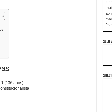
jun
mai
abri
mar
fev
ros
SELO 
vas
SITES
RR (136 anos)
nstitucionalista