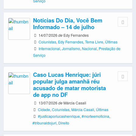
Serviço
Notícias Do Dia, Você Bem
Informado – 14 de julho
14/07/2026
de
Edy Fernandes
Colunistas
,
Edy Fernandes
,
Tema Livre
,
Últimas
Internacional
,
Jornalismo
,
Nacional
,
Prestação de
Serviço
Caso Lucas Henrique: júri
popular julga amanhã réu
acusado de matar motorista
de app no DF
13/07/2026
de
Márcia Casali
Cidade
,
Colunistas
,
Márcia Casali
,
Últimas
#justicaporlucashenrique
,
#morteemoficina
,
#tribunaldojuri
,
Direito