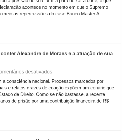
ou a pressão de sua família para deixar a corte; o que
cogita
aposentadoria
A declaração acontece no momento em que o Supremo
antecipada
 em meio as repercussões do caso Banco Master.A
por
pressão
da
família
conter Alexandre de Moraes e a atuação de sua
em
omentários desativados
Manifesto
m a consciência nacional. Processos marcados por
à
ais e relatos graves de coação expõem um cenário que
Nação:
Quem
 Estado de Direito. Como se não bastasse, a recente
poderá
nos de prisão por uma contribuição financeira de R$
conter
Alexandre
de
Moraes
e
a
atuação