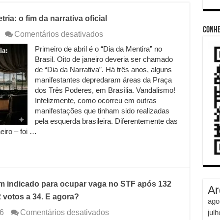
ria: o fim da narrativa oficial
Conhe
em
Comentários desativados
Do
Primeiro de abril é o “Dia da Mentira” no
oito
Brasil. Oito de janeiro deveria ser chamado
de
janeiro
de “Dia da Narrativa”. Há três anos, alguns
à
manifestantes depredaram áreas da Praça
Lei
dos Três Poderes, em Brasília. Vandalismo!
da
Infelizmente, como ocorreu em outras
Dosimetria:
manifestações que tinham sido realizadas
o
pela esquerda brasileira. Diferentemente das
fim
da
eiro – foi …
narrativa
oficial
um indicado para ocupar vaga no STF após 132
Ar
 votos a 34. E agora?
ago
em
jul
6
Comentários desativados