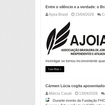
Entre o silêncio e a verdade: o Br
Ajoia Brasil
15/04/2026
C
investigar se tornou inconveniente qu
Leia Mais »
Cármen Lúcia cogita aposentadori
Márcia Casali
13/04/2026
Durante evento da Fundação FHC n