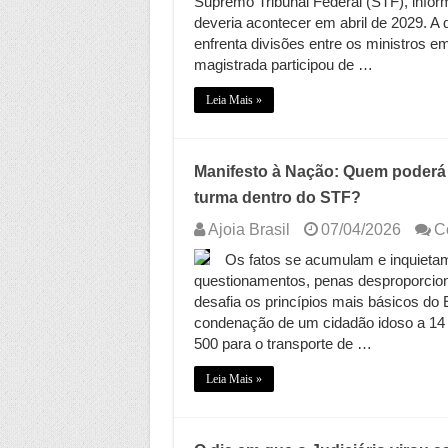
Supremo Tribunal Federal (STF), inform
deveria acontecer em abril de 2029. 
enfrenta divisões entre os ministros
magistrada participou de …
Leia Mais »
Manifesto à Nação: Quem poderá 
turma dentro do STF?
Ajoia Brasil
07/04/2026
C
Os fatos se acumulam e inquieta
questionamentos, penas desproporcion
desafia os princípios mais básicos do
condenação de um cidadão idoso a 14 a
500 para o transporte de …
Leia Mais »