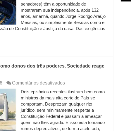
rejeitar
senadores) têm a oportunidade de
indicados
mostrarem sua independência, após 132
ao
anos, amanhã, quando Jorge Rodrigo Araújo
STF,
Messias, ou simplesmente Bessias como é
chegou
a
são de Constituição e Justiça da casa. Das exigências
hora
dos
senadores
honrarem
as
calças
que
como donos dos três poderes. Sociedade reage
vestem
ou
ficarão
em
6
Comentários desativados
nus
Ministros
nas
Dois episódios recentes ilustram bem como
do
eleições
ministros da mais alta corte do País se
STF
se
comportam. Desprezam qualquer rito
comportam
jurídico, sem minimamente respeitar a
como
Constituição Federal e passam a ameaçar
donos
quem não lhes agrada. E isso está tomando
dos
rumos depreciativos, de forma acelerada,
três