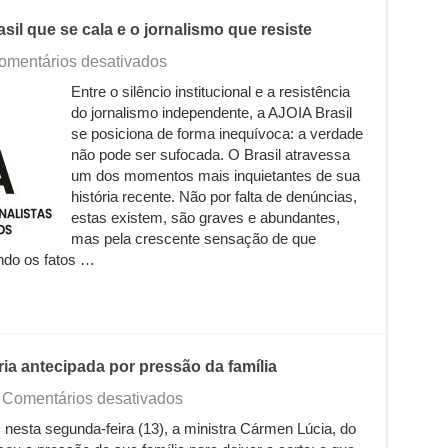
asil que se cala e o jornalismo que resiste
em
omentários desativados
Entre
Entre o silêncio institucional e a resistência
o
do jornalismo independente, a AJOIA Brasil
silêncio
e
se posiciona de forma inequívoca: a verdade
a
não pode ser sufocada. O Brasil atravessa
verdade:
um dos momentos mais inquietantes de sua
o
história recente. Não por falta de denúncias,
Brasil
estas existem, são graves e abundantes,
que
mas pela crescente sensação de que
se
cala
ando os fatos …
e
o
jornalismo
que
resiste
a antecipada por pressão da família
em
Comentários desativados
Cármen
esta segunda-feira (13), a ministra Cármen Lúcia, do
Lúcia