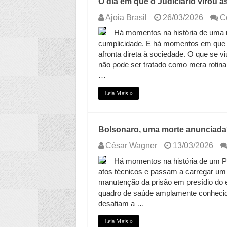
O dia em que o Judiciário virou a
Ajoia Brasil
26/03/2026
C
Há momentos na história de uma na
cumplicidade. E há momentos em que d
afronta direta à sociedade. O que se v
não pode ser tratado como mera rotina 
…
Leia Mais »
Bolsonaro, uma morte anunciad
César Wagner
13/03/2026
Há momentos na história de um Pa
atos técnicos e passam a carregar um 
manutenção da prisão em presídio do 
quadro de saúde amplamente conhecid
desafiam a …
Leia Mais »