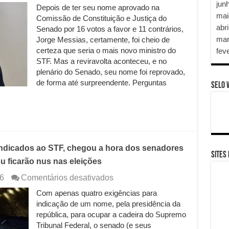
Enfim,
jun
Depois de ter seu nome aprovado na
o
mai
Comissão de Constituição e Justiça do
Senado
abri
Federal
Senado por 16 votos a favor e 11 contrários,
rejeita
mar
Jorge Messias, certamente, foi cheio de
um
certeza que seria o mais novo ministro do
fev
indicado
STF. Mas a reviravolta aconteceu, e no
para
plenário do Senado, seu nome foi reprovado,
ocupar
de forma até surpreendente. Perguntas
vaga
SELO 
no
STF
após
132
anos.
Messias
 indicados ao STF, chegou a hora dos senadores
é
SITES
reprovado
 ficarão nus nas eleições
por
42
em
6
Comentários desativados
votos
Depois
Com apenas quatro exigências para
a
de
34.
indicação de um nome, pela presidência da
132
E
anos
república, para ocupar a cadeira do Supremo
agora?
sem
Tribunal Federal, o senado (e seus