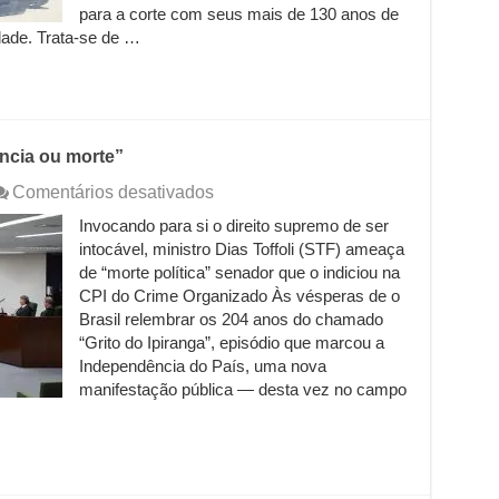
para a corte com seus mais de 130 anos de
poderes.
Sociedade
idade. Trata-se de …
reage
e
advogadas
acionam
a
ncia ou morte”
PGR
em
Comentários desativados
Novo
Invocando para si o direito supremo de ser
Ipiranga:
intocável, ministro Dias Toffoli (STF) ameaça
“nossa
jurisprudência
de “morte política” senador que o indiciou na
ou
CPI do Crime Organizado Às vésperas de o
morte”
Brasil relembrar os 204 anos do chamado
“Grito do Ipiranga”, episódio que marcou a
Independência do País, uma nova
manifestação pública — desta vez no campo