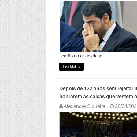
ficarão no ar desde já. …
Leia Mais »
Depois de 132 anos sem rejeitar
honrarem as calças que vestem ou
Alexandre Siqueira
28/04/202