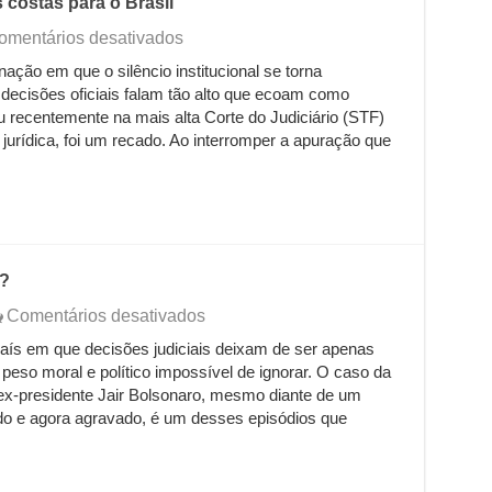
s costas para o Brasil
de
sua
em
omentários desativados
turma
O
ção em que o silêncio institucional se torna
dentro
dia
ecisões oficiais falam tão alto que ecoam como
do
em
STF?
que
iu recentemente na mais alta Corte do Judiciário (STF)
o
jurídica, foi um recado. Ao interromper a apuração que
Judiciário
virou
as
costas
para
o
Brasil
a?
em
Comentários desativados
Bolsonaro,
ís em que decisões judiciais deixam de ser apenas
uma
peso moral e político impossível de ignorar. O caso da
morte
anunciada?
ex-presidente Jair Bolsonaro, mesmo diante de um
o e agora agravado, é um desses episódios que