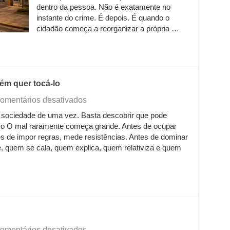
pedir
dentro da pessoa. Não é exatamente no
desculpas
instante do crime. É depois. É quando o
por
cidadão começa a reorganizar a própria …
existir
ém quer tocá-lo
em
omentários desativados
Quando
 sociedade de uma vez. Basta descobrir que pode
o
iro O mal raramente começa grande. Antes de ocupar
mal
percebe
ntes de impor regras, mede resistências. Antes de dominar
que
quem se cala, quem explica, quem relativiza e quem
ninguém
quer
tocá-
lo
em
omentários desativados