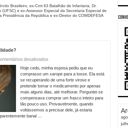
cito Brasileiro, ex-Cmt 63 Batalhão de Infantaria, Dr.
 (UFSC) e ex-Assessor Especial da Secretaria Especial de
da Presidência da República e ex-Diretor do COMDEFESA
Conhe
alidade?
em
omentários desativados
A
Hoje cedo, minha esposa pediu que eu
nossa
comprasse um xarope para a tosse. Ela está
confiança
tem
se recuperando de uma forte virose e
data
pretende tomar o medicamento por apenas
de
mais alguns dias, até melhorar. Perguntei se
validade?
compensava comprar um frasco inteiro para
tão pouco uso. Provavelmente, quando
Ar
voltássemos a precisar dele, já estaria
aparentemente banal …
ago
jul