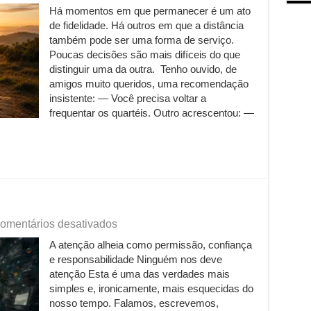
Quando
Há momentos em que permanecer é um ato
a
de fidelidade. Há outros em que a distância
distância
também
também pode ser uma forma de serviço.
é
Poucas decisões são mais difíceis do que
serviço
distinguir uma da outra. Tenho ouvido, de
amigos muito queridos, uma recomendação
insistente: — Você precisa voltar a
frequentar os quartéis. Outro acrescentou: —
em
omentários desativados
Quer
A atenção alheia como permissão, confiança
realmente
e responsabilidade Ninguém nos deve
ser
escutado?
atenção Esta é uma das verdades mais
simples e, ironicamente, mais esquecidas do
nosso tempo. Falamos, escrevemos,