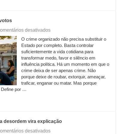
 votos
em
omentários desativados
Quando
O crime organizado não precisa substituir o
o
Estado por completo. Basta controlar
crime
vira
suficientemente a vida cotidiana para
indústria
transformar medo, favor e silêncio em
de
influência política. Há um momento em que o
votos
crime deixa de ser apenas crime. Não
porque deixe de roubar, extorquir, ameaçar,
traficar, enganar ou matar. Mas porque
. Define por …
a desordem vira explicação
em
omentários desativados