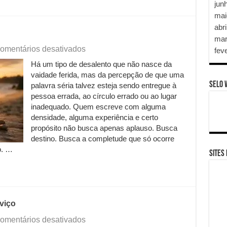
jun
mai
abri
mar
em
omentários desativados
fev
Onde
Há um tipo de desalento que não nasce da
colocar
vaidade ferida, mas da percepção de que uma
as
SELO 
pérolas?
palavra séria talvez esteja sendo entregue à
pessoa errada, ao círculo errado ou ao lugar
inadequado. Quem escreve com alguma
densidade, alguma experiência e certo
propósito não busca apenas aplauso. Busca
destino. Busca a completude que só ocorre
o. …
SITES
viço
em
omentários desativados