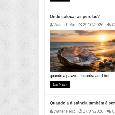
Onde colocar as pérolas?
Walter Felix
29/07/2026
C
quando a palavra encontra acolhiment
Leia Mais »
Quando a distância também é ser
Walter Felix
27/07/2026
C