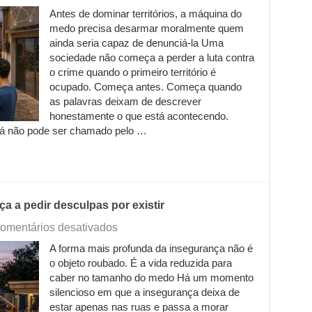
Quando
Antes de dominar territórios, a máquina do
a
medo precisa desarmar moralmente quem
ordem
vira
ainda seria capaz de denunciá-la Uma
vergonha
sociedade não começa a perder a luta contra
e
o crime quando o primeiro território é
a
ocupado. Começa antes. Começa quando
desordem
as palavras deixam de descrever
vira
honestamente o que está acontecendo.
explicação
já não pode ser chamado pelo …
 a pedir desculpas por existir
em
omentários desativados
Quando
A forma mais profunda da insegurança não é
o
o objeto roubado. É a vida reduzida para
cidadão
honesto
caber no tamanho do medo Há um momento
começa
silencioso em que a insegurança deixa de
a
estar apenas nas ruas e passa a morar