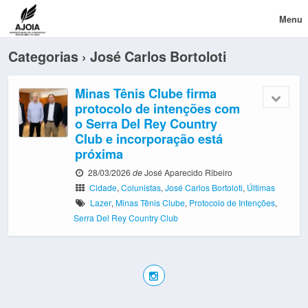
Menu
Categorias ›
José Carlos Bortoloti
Minas Tênis Clube firma
protocolo de intenções com
o Serra Del Rey Country
Club e incorporação está
próxima
28/03/2026
de
José Aparecido Ribeiro
Cidade
,
Colunistas
,
José Carlos Bortoloti
,
Últimas
Lazer
,
Minas Tênis Clube
,
Protocolo de Intenções
,
Serra Del Rey Country Club