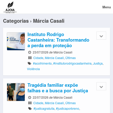
Menu
Categorias ›
Márcia Casali
Instituto Rodrigo
Castanheira: Transformando
a perda em proteção
23/07/2026
de
Márcia Casali
Cidade
,
Márcia Casali
,
Últimas
#acolhimento
,
#institutorodrigocastanheira
,
Justiça
,
Violência
Tragédia familiar expõe
falhas e a busca por Justiça
22/07/2026
de
Márcia Casali
Cidade
,
Márcia Casali
,
Últimas
#justicagratuita
,
#justicaporbreno
,