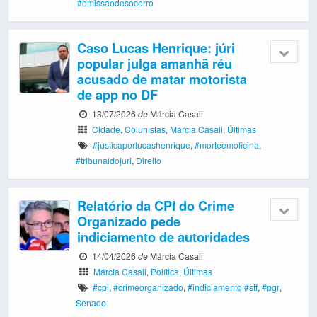
#omissaodesocorro
Caso Lucas Henrique: júri
popular julga amanhã réu
acusado de matar motorista
de app no DF
13/07/2026
de
Márcia Casali
Cidade
,
Colunistas
,
Márcia Casali
,
Últimas
#justicaporlucashenrique
,
#morteemoficina
,
#tribunaldojuri
,
Direito
Relatório da CPI do Crime
Organizado pede
indiciamento de autoridades
14/04/2026
de
Márcia Casali
Márcia Casali
,
Política
,
Últimas
#cpi
,
#crimeorganizado
,
#indiciamento #stf
,
#pgr
,
Senado