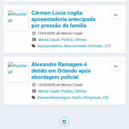
Cármen Lúcia cogita
aposentadoria antecipada
por pressão da família
13/04/2026
de
Márcia Casali
Márcia Casali
,
Política
,
Últimas
#aposentadoria
,
#bancomaster
,
#ministro
,
STF
Alexandre Ramagem é
detido em Orlando após
abordagem policial
13/04/2026
de
Márcia Casali
Márcia Casali
,
Política
,
Últimas
#alexandreramagem
,
#asilo
,
#imigracao
,
ICE