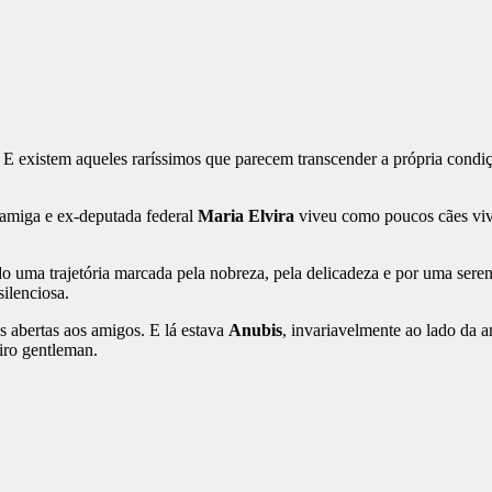
 E existem aqueles raríssimos que parecem transcender a própria condi
miga e ex-deputada federal
Maria Elvira
viveu como poucos cães vive
do uma trajetória marcada pela nobreza, pela delicadeza e por uma s
ilenciosa.
as abertas aos amigos. E lá estava
Anubis
, invariavelmente ao lado da 
iro gentleman.