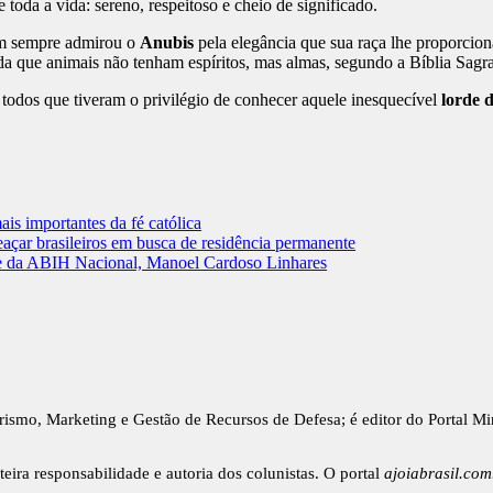
toda a vida: sereno, respeitoso e cheio de significado.
uem sempre admirou o
Anubis
pela elegância que sua raça lhe proporcio
nda que animais não tenham espíritos, mas almas, segundo a Bíblia Sagr
todos que tiveram o privilégio de conhecer aquele inesquecível
lorde 
is importantes da fé católica
açar brasileiros em busca de residência permanente
te da ABIH Nacional, Manoel Cardoso Linhares
urismo, Marketing e Gestão de Recursos de Defesa; é editor do Portal M
teira responsabilidade e autoria dos colunistas. O portal
ajoiabrasil.com