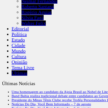
Neimar Fernandes
Roberto Santana
Rogério Aguiar
Sílvia Fagá
Walter Felix
Editorial
Política
Estado
Cidade
Mundo
Cultura
Opinião
Tema Livre
Últimas
Últimas Notícias
Uma homenagem ao candidato da Ajoia Brasil ao Nobel de Lite
Band Bahia realiza tradicional debate entre candidatos ao Gove
Presidente do Minas Tênis Clube recebe Troféu Personalidades I
Notícias Do Dia, Você Bem Informado – 7 de agosto