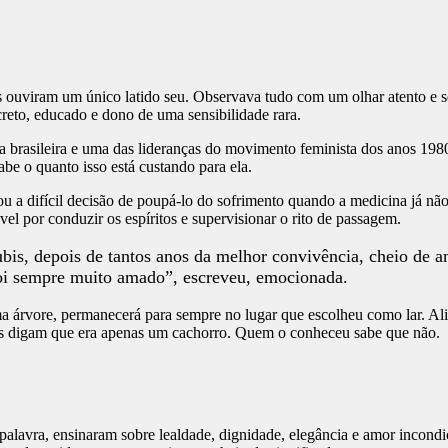
 ouviram um único latido seu. Observava tudo com um olhar atento e 
screto, educado e dono de uma sensibilidade rara.
tica brasileira e uma das lideranças do movimento feminista dos anos 
be o quanto isso está custando para ela.
ou a difícil decisão de poupá-lo do sofrimento quando a medicina já nã
vel por conduzir os espíritos e supervisionar o rito de passagem.
bis, depois de tantos anos da melhor convivência, cheio de a
 foi sempre muito amado”, escreveu, emocionada.
uma árvore, permanecerá para sempre no lugar que escolheu como lar. Al
s digam que era apenas um cachorro. Quem o conheceu sabe que não.
palavra, ensinaram sobre lealdade, dignidade, elegância e amor incondi