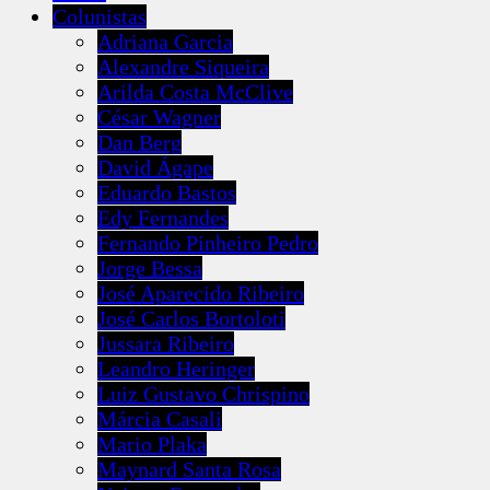
Colunistas
Adriana Garcia
Alexandre Siqueira
Arilda Costa McClive
César Wagner
Dan Berg
David Ágape
Eduardo Bastos
Edy Fernandes
Fernando Pinheiro Pedro
Jorge Bessa
José Aparecido Ribeiro
José Carlos Bortoloti
Jussara Ribeiro
Leandro Heringer
Luiz Gustavo Chrispino
Márcia Casali
Mario Plaka
Maynard Santa Rosa