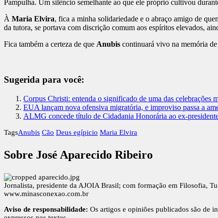
Pampulha. Um silêncio semelhante ao que ele próprio cultivou durante 
À
Maria Elvira
, fica a minha solidariedade e o abraço amigo de q
da tutora, se portava com discrição comum aos espíritos elevados, ai
Fica também a certeza de que
Anubis
continuará vivo na memória de 
Sugerida para você:
Corpus Christi: entenda o significado de uma das celebrações ma
EUA lançam nova ofensiva migratória, e improviso passa a ame
ALMG concede título de Cidadania Honorária ao ex-presiden
Tags
Anubis
Cão
Deus egípicio
Maria Elvira
Sobre José Aparecido Ribeiro
Jornalista, presidente da AJOIA Brasil; com formação em Filosofia, T
www.minasconexao.com.br
Aviso de responsabilidade:
Os artigos e opiniões publicados são de in
expressos nos textos.