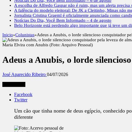
Notícias Do Dia, Você Bem Informado – 6 de agosto
A escolha de Alfredo Gaspar não é ruim, mas um alerta precisa s
A falência do modelo eleitoral: De JK a Cleitinho, Minas não m
Jornalista Cristina Graeml é oficialmente anunciada como cand
Notícias Do Dia, Você Bem Informado – 4 de agosto
Belo Horizonte está perdendo algo importante que já teve um di
Inicio
»
Colunistas
»
Adeus a Anubis, o lorde silencioso conquistador pe
Maria Elvira com Anubis (Foto: Arquivo Pessoal)
Adeus a Anubis, o lorde silencios
José Aparecido Ribeiro
04/07/2026
Compartilhe
Facebook
Twitter
Um cão que tinha nome de deus egípcio, conhecido por s
diferente